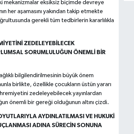
ki mekanizmalar eksiksiz biçimde devreye
anın her aşamasını yakından takip etmekte
rultusunda gerekli tüm tedbirlerin kararlılıkla
MİYETİNİ ZEDELEYEBİLECEK
PLUMSAL SORUMLULUĞUN ÖNEMLİ BİR
lıklı bilgilendirilmesinin büyük önem
nla birlikte, özellikle çocukların üstün yararı
ahremiyetini zedeleyebilecek yayınlardan
un önemli bir gereği olduğunun altını çizdi.
OYUTLARIYLA AYDINLATILMASI VE HUKUKİ
NUÇLANMASI ADINA SÜRECİN SONUNA