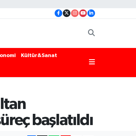
onomi
Kültür&Sanat
ltan
süreç başlatıldı