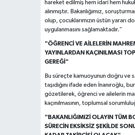
hareket edilmiş hem idari hem huku
alınmıştır. Bakanlığımız, soruşturm
olup, çocuklarımızın üstün yararı doğ
uygulanmasını sağlamaktadır.”
"ÖĞRENCİ VE AİLELERİN MAHRE
YAYINLARDAN KAÇINILMASI TO
GEREĞİ"
Bu süreçte kamuoyunun doğru ve sağ
taşıdığını ifade eden İnanıroğlu, bunu
gözetilerek, öğrenci ve ailelerin m
kaçınılmasının, toplumsal sorumluluğ
"BAKANLIĞIMIZİ OLAYIN TÜM B
SÜRECİN EKSİKSİZ ŞEKİLDE SO