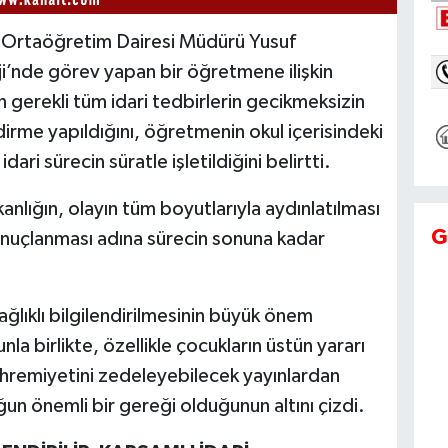
el Ortaöğretim Dairesi Müdürü Yusuf
eji’nde görev yapan bir öğretmene ilişkin
n gerekli tüm idari tedbirlerin gecikmeksizin
irme yapıldığını, öğretmenin okul içerisindeki
dari sürecin süratle işletildiğini belirtti.
anlığın, olayın tüm boyutlarıyla aydınlatılması
G
sonuçlanması adına sürecin sonuna kadar
lıklı bilgilendirilmesinin büyük önem
la birlikte, özellikle çocukların üstün yararı
ahremiyetini zedeleyebilecek yayınlardan
un önemli bir gereği olduğunun altını çizdi.