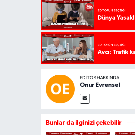
EDITÖRÜN SEÇTIĞI
Dünya Yasaklı
EDITÖRÜN SEÇTIĞI
Avcı: Trafik k
EDITÖR HAKKINDA
Onur Evrensel
Bunlar da ilginizi çekebilir