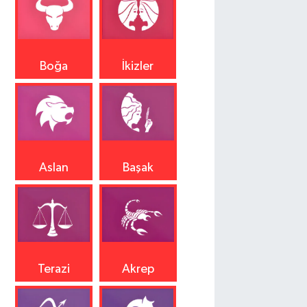
Boğa
İkizler
Aslan
Başak
Terazi
Akrep