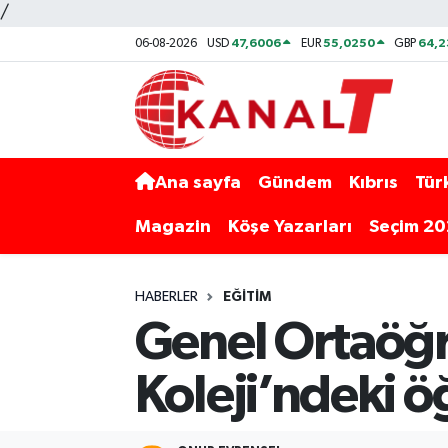
/
47,6006
55,0250
64,
06-08-2026
USD
EUR
GBP
Ana sayfa
Gündem
Kıbrıs
Tür
Magazin
Köşe Yazarları
Seçim 2
HABERLER
EĞITIM
Genel Ortaöğre
Koleji’ndeki öğ