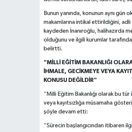
Bunun yanında, konunun aynı gün oku
makamlarına intikal ettirildiğini, adl
kaydeden İnanıroğlu, halihazırda 
olduğunu ve ilgili kurumlar tarafınd
belirtti.
"MİLLİ EĞİTİM BAKANLIĞI OLARA
İHMALE, GECİKMEYE VEYA KAY
KONUSU DEĞİLDİR"
“Milli Eğitim Bakanlığı olarak bu tür
veya kayıtsızlığa müsamaha gösteri
şöyle devam etti:
“Sürecin başlangıcından itibaren ilgil