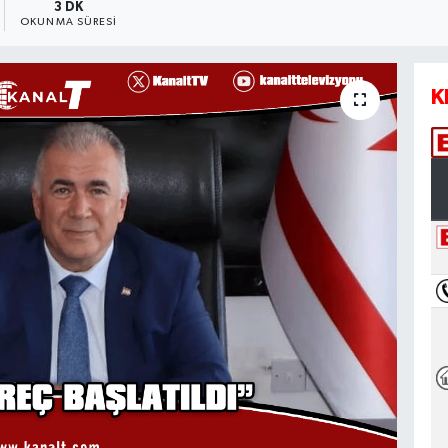
3 DK
OKUNMA SÜRESI
K