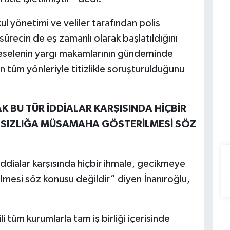
l yönetimi ve veliler tarafından polis
i sürecin de eş zamanlı olarak başlatıldığını
meselenin yargı makamlarının gündeminde
an tüm yönleriyle titizlikle soruşturulduğunu
K BU TÜR İDDİALAR KARŞISINDA HİÇBİR
ITSIZLIĞA MÜSAMAHA GÖSTERİLMESİ SÖZ
 iddialar karşısında hiçbir ihmale, gecikmeye
lmesi söz konusu değildir” diyen İnanıroğlu,
i tüm kurumlarla tam iş birliği içerisinde