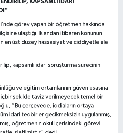
NDİRİLİP, KAPSAMLI İDARİ
DI"
leji’nde görev yapan bir öğretmen hakkında
ilgisine ulaştığı ilk andan itibaren konunun
n en üst düzey hassasiyet ve ciddiyetle ele
ilip, kapsamlı idari soruşturma sürecinin
tünlüğü ve eğitim ortamlarının güven esasına
hiçbir şekilde taviz verilmeyecek temel bir
ğlu, “Bu çerçevede, iddiaların ortaya
üm idari tedbirler gecikmeksizin uygulanmış,
mış, öğretmenin okul içerisindeki görevi
ratle işletilmiştir” dedi.