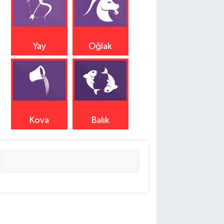
Yay
Oğlak
Kova
Balık