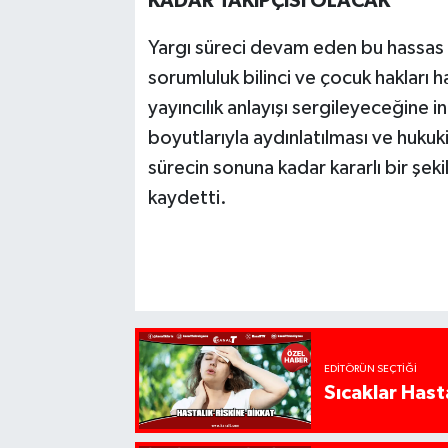
KADAR TAKİPÇİSİ OLACAK"
Yargı süreci devam eden bu hassas 
sorumluluk bilinci ve çocuk hakları h
yayıncılık anlayışı sergileyeceğine i
boyutlarıyla aydınlatılması ve hukuk
sürecin sonuna kadar kararlı bir şe
kaydetti.
EDITÖRÜN SEÇTIĞI
Sıcaklar Hast