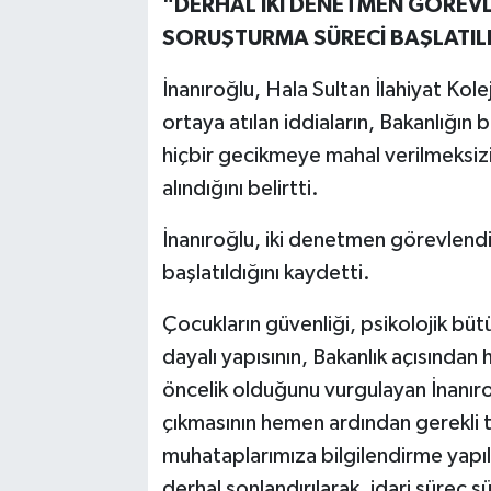
"DERHAL İKİ DENETMEN GÖREVLE
SORUŞTURMA SÜRECİ BAŞLATIL
İnanıroğlu, Hala Sultan İlahiyat Ko
ortaya atılan iddiaların, Bakanlığın b
hiçbir gecikmeye mahal verilmeksizi
alındığını belirtti.
İnanıroğlu, iki denetmen görevlendir
başlatıldığını kaydetti.
Çocukların güvenliği, psikolojik bü
dayalı yapısının, Bakanlık açısından 
öncelik olduğunu vurgulayan İnanıro
çıkmasının hemen ardından gerekli t
muhataplarımıza bilgilendirme yapıl
derhal sonlandırılarak, idari süreç sü