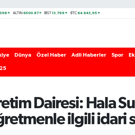
2398
6500.87
13.799
64.643,95
ALTIN
BİST
BTC
kiye
Dünya
Özel Haber
Adli Haberler
Spor
Ek
025
tim Dairesi: Hala Su
retmenle ilgili idari 