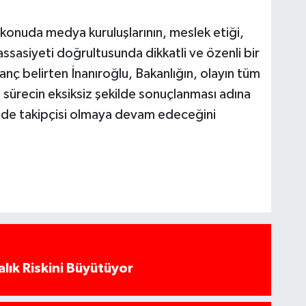
konuda medya kuruluşlarının, meslek etiği,
assasiyeti doğrultusunda dikkatli ve özenli bir
nanç belirten İnanıroğlu, Bakanlığın, olayın tüm
i sürecin eksiksiz şekilde sonuçlanması adına
kilde takipçisi olmaya devam edeceğini
alık Riskini Büyütüyor