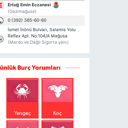
ünlük Burç Yorumları
Yengeç
Koç