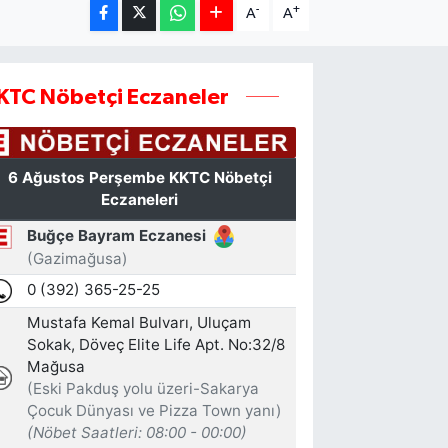
-
+
A
A
KTC Nöbetçi Eczaneler