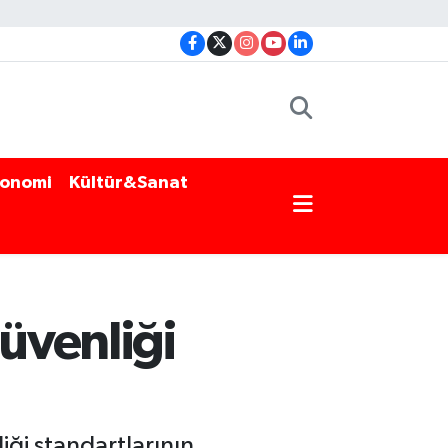
onomi
Kültür&Sanat
Güvenliği
iği standartlarının