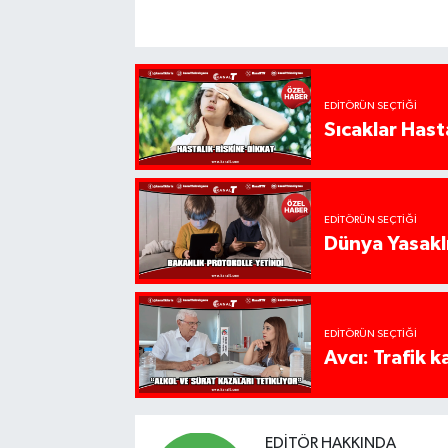
EDITÖRÜN SEÇTIĞI
Sıcaklar Hast
EDITÖRÜN SEÇTIĞI
Dünya Yasaklı
EDITÖRÜN SEÇTIĞI
Avcı: Trafik k
EDITÖR HAKKINDA