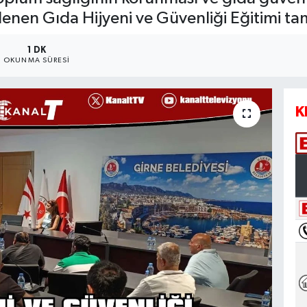
lenen Gıda Hijyeni ve Güvenliği Eğitimi t
1 DK
OKUNMA SÜRESI
K