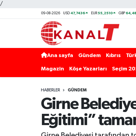
/
47,7436
55,2510
64,48
09-08-2026
USD
EUR
GBP
Ana sayfa
Gündem
Kıbrıs
Tür
Magazin
Köşe Yazarları
Seçim 2
HABERLER
GÜNDEM
Girne Belediye
Eğitimi” tama
Girne Belediyesi tarafından t