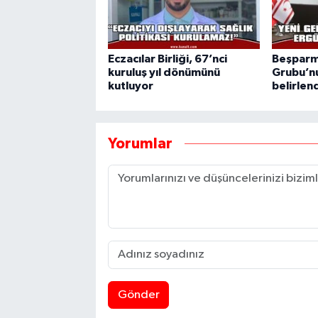
Eczacılar Birliği, 67’nci
Beşparm
kuruluş yıl dönümünü
Grubu’nu
kutluyor
belirlen
Yorumlar
Gönder