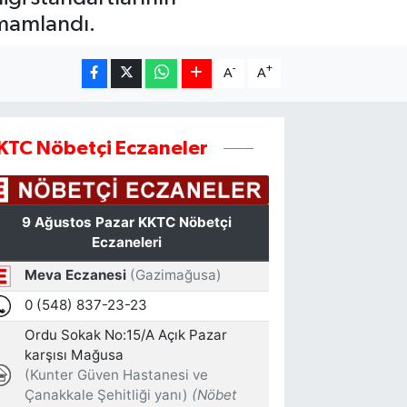
amamlandı.
-
+
A
A
KTC Nöbetçi Eczaneler