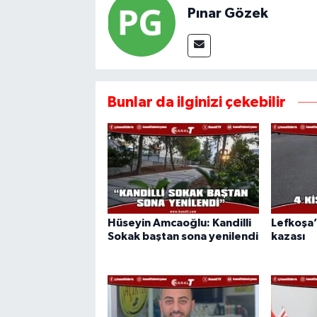
Pınar Gözek
Bunlar da ilginizi çekebilir
Hüseyin Amcaoğlu: Kandilli
Lefkoşa’
Sokak baştan sona yenilendi
kazası