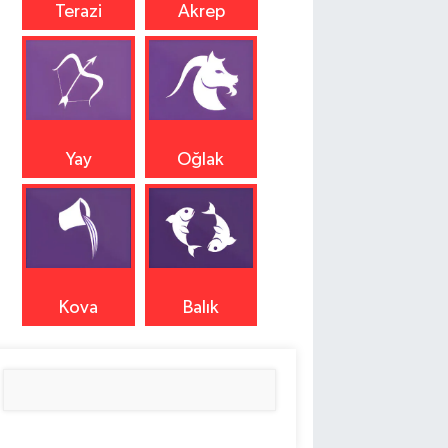
Terazi
Akrep
Yay
Oğlak
Kova
Balık