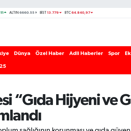
11
6660.55
13.779
64.840,97
ALTIN
BİST
BTC
kiye
Dünya
Özel Haber
Adli Haberler
Spor
Ek
025
si “Gıda Hijyeni ve 
mlandı
oplum sağlığının korunması ve gıda güvenl