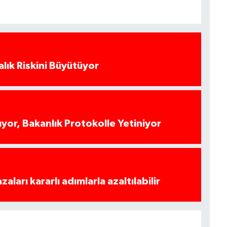
alık Riskini Büyütüyor
yor, Bakanlık Protokolle Yetiniyor
azaları kararlı adımlarla azaltılabilir