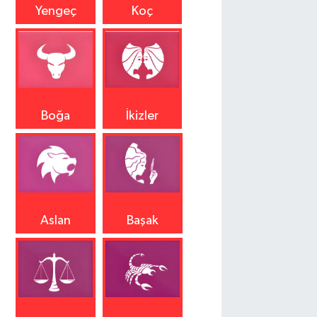
Yengeç
Koç
Boğa
İkizler
Aslan
Başak