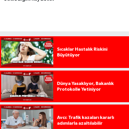
Sıcaklar Hastalık Riskini
Büyütüyor
Dünya Yasaklıyor, Bakanlık
Protokolle Yetiniyor
Avcı: Trafik kazaları kararlı
adımlarla azaltılabilir