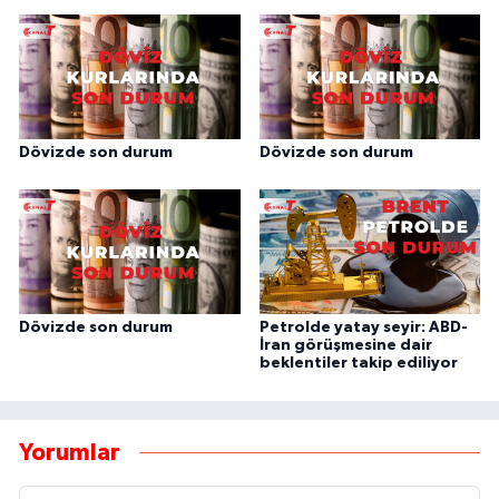
Dövizde son durum
Dövizde son durum
Dövizde son durum
Petrolde yatay seyir: ABD-
İran görüşmesine dair
beklentiler takip ediliyor
Yorumlar