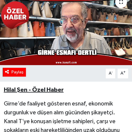
Paylaş
-
+
A
A
Hilal Şen - Özel Haber
Girne’de faaliyet gösteren esnaf, ekonomik
durgunluk ve düşen alım gücünden şikayetçi.
Kanal T’ye konuşan işletme sahipleri, çarşı ve
sokakların eski hareketliliğinden uzak olduğunu