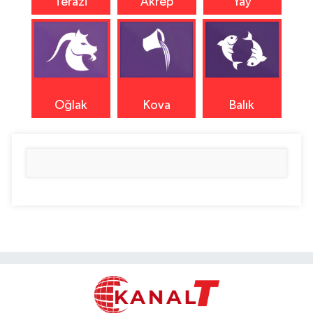
Terazi
Akrep
Yay
Oğlak
Kova
Balık