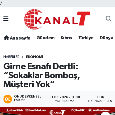
/
Gündem
Kıbrıs
Türkiye
Dünya
Ana sayfa
HABERLER
EKONOMI
Girne Esnafı Dertli:
“Sokaklar Bomboş,
Müşteri Yok”
ONUR EVRENSEL
31.05.2026 - 11:00
1 DK
EDITÖR
YAYINLANMA
OKUNMA SÜRESI