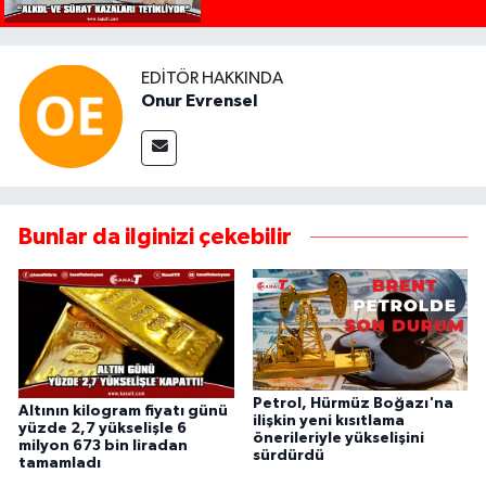
EDITÖR HAKKINDA
Onur Evrensel
Bunlar da ilginizi çekebilir
Petrol, Hürmüz Boğazı'na
Altının kilogram fiyatı günü
ilişkin yeni kısıtlama
yüzde 2,7 yükselişle 6
önerileriyle yükselişini
milyon 673 bin liradan
sürdürdü
tamamladı