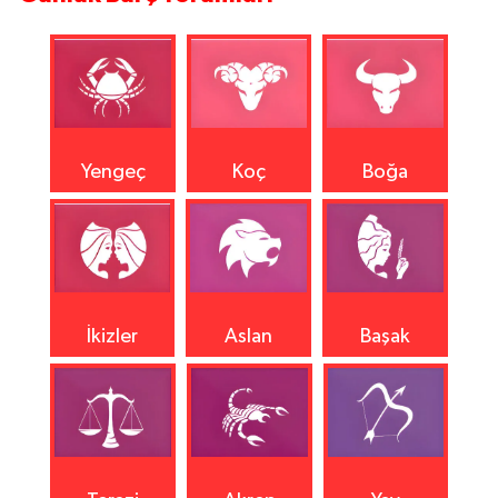
Yengeç
Koç
Boğa
İkizler
Aslan
Başak