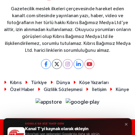
Gazetecilik meslek ilkeleri çerçevesinde hareket eden
kanalt.com sitesinde yayınlanan yazı, haber, video ve
fotoğrafların her türlü hakkı Kıbrıs Bağımsız Medya Ltd'ye
aittir, izin alınmadan kullanılamaz. Okuyucu yorumları onların
görüşleri olup Kıbrıs Bağımsız Medya Ltd ile
ilişkilendirilemez, sorumlu tutulamaz. Kıbrıs Bağımsız Medya
Ltd. harici linklerin sorumluluğunu almaz.
Kıbrıs
Türkiye
Dünya
Köşe Yazarları
Özel Haber
Gizlilik Sözleşmesi
İletişim
Künye
×
GOOGLE'DA BİZİ TAKİP EDİN
Kanal T 'yi kaynak olarak ekleyin
RSS
Copyright © 2026. Her hakkı saklıdır.
Kıbrıs'taki son gelişmeleri Google'da daha sık görün.