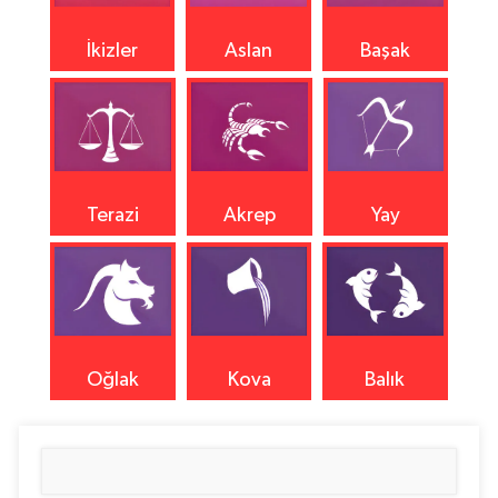
İkizler
Aslan
Başak
Terazi
Akrep
Yay
Oğlak
Kova
Balık