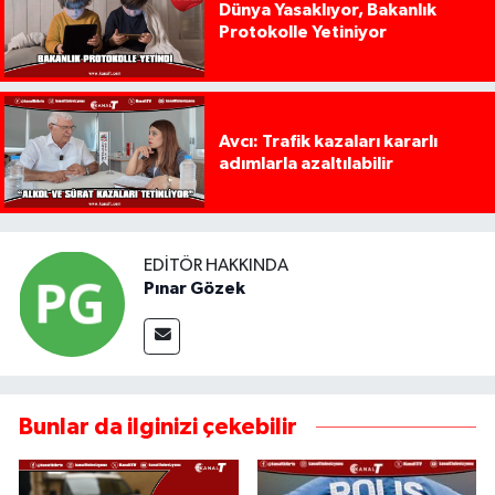
Dünya Yasaklıyor, Bakanlık
Protokolle Yetiniyor
Avcı: Trafik kazaları kararlı
adımlarla azaltılabilir
EDITÖR HAKKINDA
Pınar Gözek
Bunlar da ilginizi çekebilir