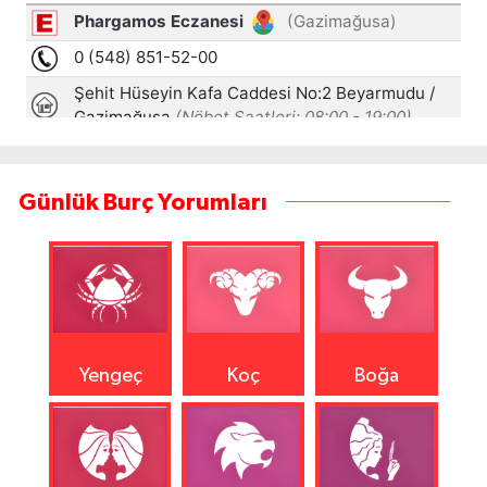
Günlük Burç Yorumları
Yengeç
Koç
Boğa