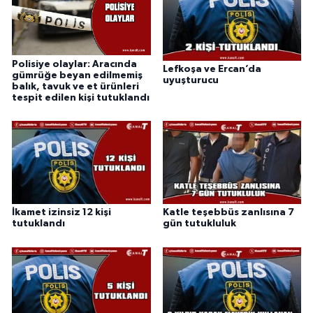
Polisiye olaylar: Aracında
Lefkoşa ve Ercan’da
gümrüğe beyan edilmemiş
uyuşturucu
balık, tavuk ve et ürünleri
tespit edilen kişi tutuklandı
İkamet izinsiz 12 kişi
Katle teşebbüs zanlısına 7
tutuklandı
gün tutukluluk