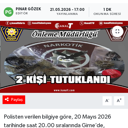
PINAR GÖZEK
21.05.2026 - 17:00
1 DK
EDITÖR
YAYINLANMA
OKUNMA SÜRESI
Paylaş
-
+
A
A
Polisten verilen bilgiye göre, 20 Mayıs 2026
tarihinde saat 20.00 sıralarında Girne’de,