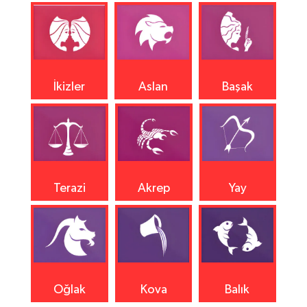
İkizler
Aslan
Başak
Terazi
Akrep
Yay
Oğlak
Kova
Balık