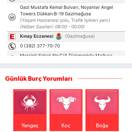
Günlük Burç Yorumları
Yengeç
Koç
Boğa