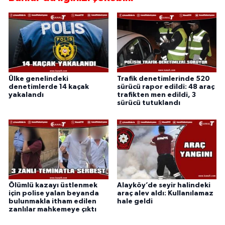
Ülke genelindeki
Trafik denetimlerinde 520
denetimlerde 14 kaçak
sürücü rapor edildi: 48 araç
yakalandı
trafikten men edildi, 3
sürücü tutuklandı
Ölümlü kazayı üstlenmek
Alayköy’de seyir halindeki
için polise yalan beyanda
araç alev aldı: Kullanılamaz
bulunmakla itham edilen
hale geldi
zanlılar mahkemeye çıktı