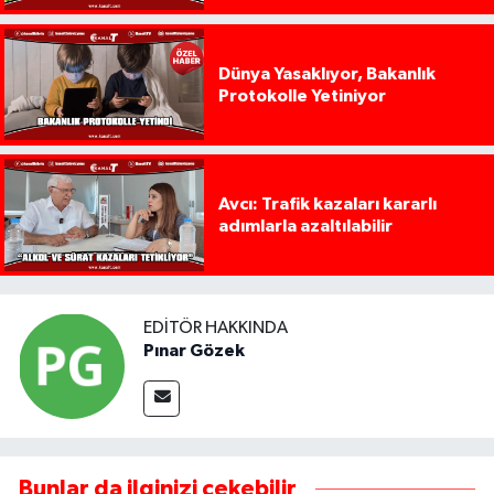
Dünya Yasaklıyor, Bakanlık
Protokolle Yetiniyor
Avcı: Trafik kazaları kararlı
adımlarla azaltılabilir
EDITÖR HAKKINDA
Pınar Gözek
Bunlar da ilginizi çekebilir