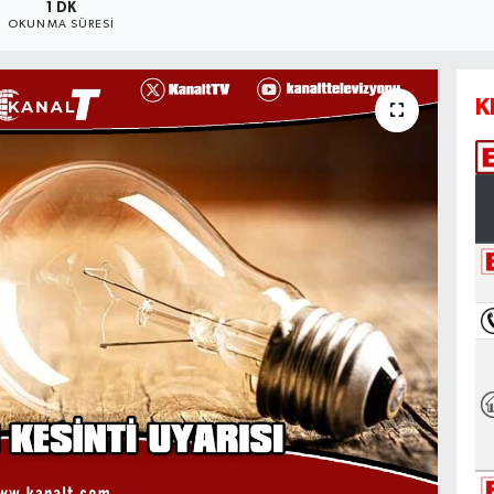
1 DK
OKUNMA SÜRESI
K