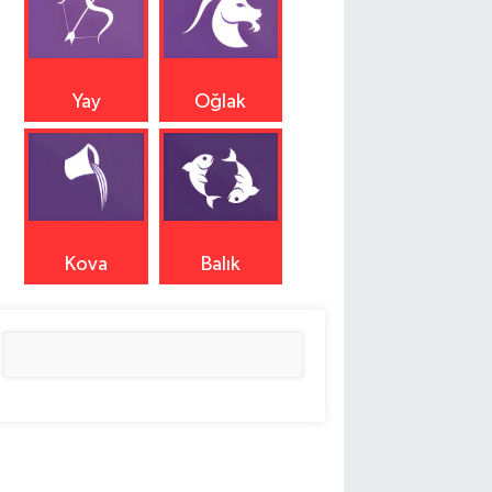
Yay
Oğlak
Kova
Balık