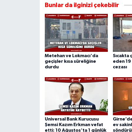
Bunlar da ilginizi çekebilir
Metehan ve Lokmacı'da
Sıcakta ç
geçişler kısa süreliğine
eden 19 
durdu
cezası
Universal Bank Kurucusu
Girne’de
Şemsi Kazım Erkman vefat
ev sakin
etti: 10 Ağustos'ta 1 günlük
söndürü