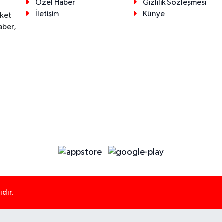
Özel Haber
Gizlilik Sözleşmesi
İletişim
Künye
eket
aber,
dır.