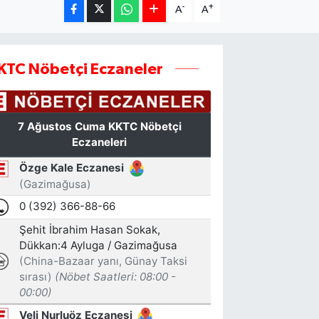
-
+
A
A
KTC Nöbetçi Eczaneler