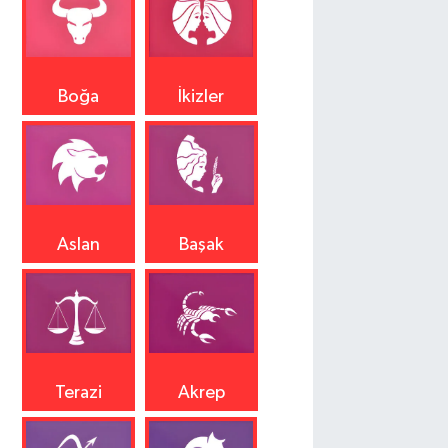
Boğa
İkizler
Aslan
Başak
Terazi
Akrep