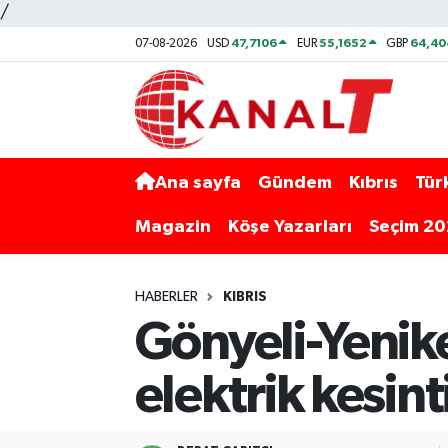
/
47,7106
55,1652
64,40
07-08-2026
USD
EUR
GBP
Ana sayfa
Gündem
Kıbrıs
Tür
Magazin
Köşe Yazarları
Seçim 2
HABERLER
KIBRIS
Gönyeli-Yenik
elektrik kesint