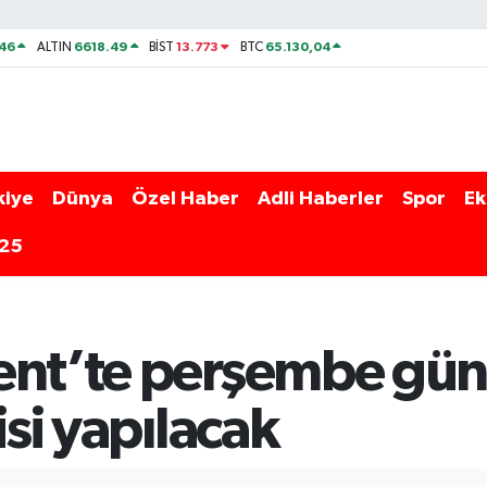
46
6618.49
13.773
65.130,04
ALTIN
BİST
BTC
kiye
Dünya
Özel Haber
Adli Haberler
Spor
Ek
025
ent’te perşembe günü
isi yapılacak