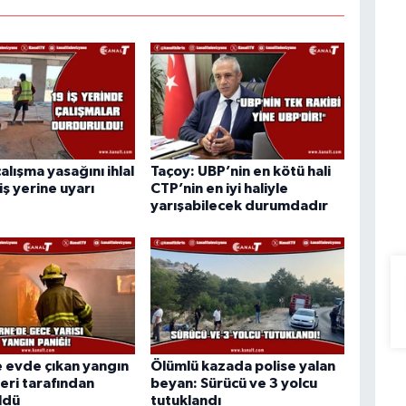
alışma yasağını ihlal
Taçoy: UBP’nin en kötü hali
iş yerine uyarı
CTP’nin en iyi haliyle
yarışabilecek durumdadır
 evde çıkan yangın
Ölümlü kazada polise yalan
leri tarafından
beyan: Sürücü ve 3 yolcu
ldü
tutuklandı