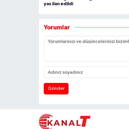
yas ilan edildi
Yorumlar
Gönder