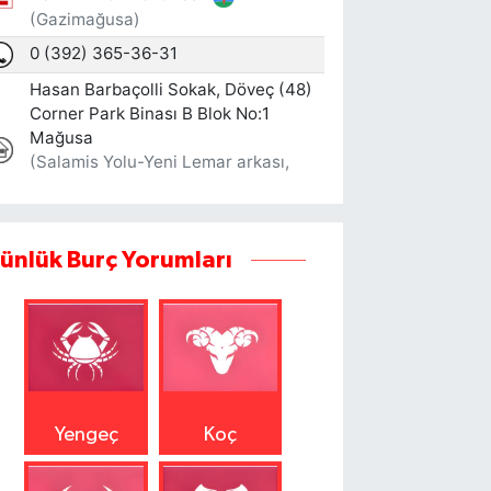
ünlük Burç Yorumları
Yengeç
Koç