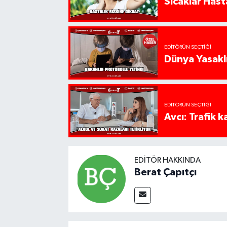
Sıcaklar Hast
EDITÖRÜN SEÇTIĞI
Dünya Yasaklı
EDITÖRÜN SEÇTIĞI
Avcı: Trafik k
EDITÖR HAKKINDA
Berat Çapıtçı