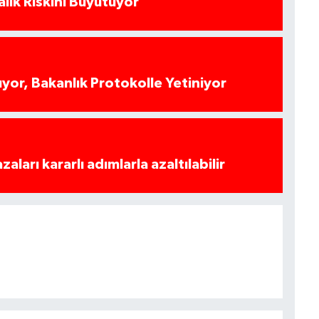
alık Riskini Büyütüyor
yor, Bakanlık Protokolle Yetiniyor
azaları kararlı adımlarla azaltılabilir