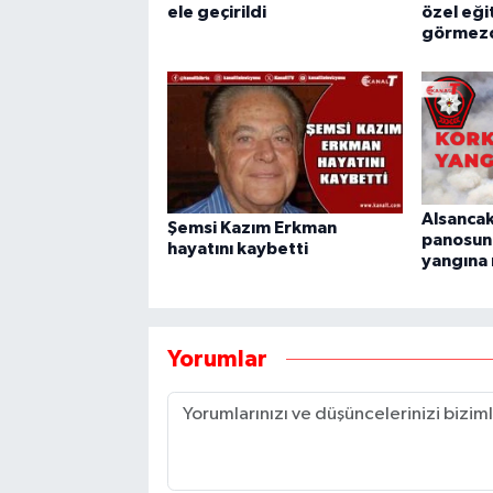
ele geçirildi
özel eğit
görmezd
Alsancak
Şemsi Kazım Erkman
panosun
hayatını kaybetti
yangına
Yorumlar