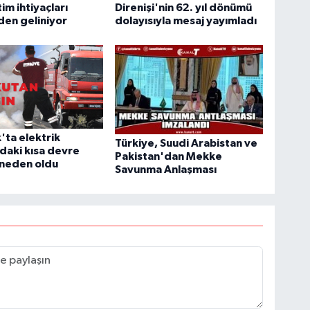
im ihtiyaçları
Direnişi'nin 62. yıl dönümü
en geliniyor
dolayısıyla mesaj yayımladı
'ta elektrik
Türkiye, Suudi Arabistan ve
daki kısa devre
Pakistan'dan Mekke
 neden oldu
Savunma Anlaşması