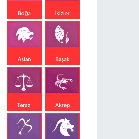
Boğa
İkizler
Aslan
Başak
Terazi
Akrep