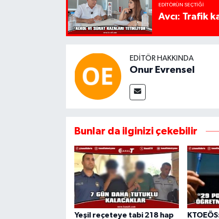
EDITÖRÜN SEÇTIĞI
Avcı: Trafik k
EDITÖR HAKKINDA
Onur Evrensel
Bunlar da ilginizi çekebilir
Yeşil reçeteye tabi 218 hap
KTOEÖS: