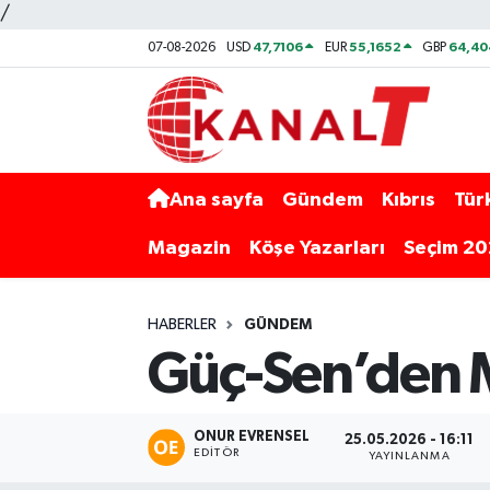
/
47,7106
55,1652
64,40
07-08-2026
USD
EUR
GBP
Ana sayfa
Gündem
Kıbrıs
Tür
Magazin
Köşe Yazarları
Seçim 2
HABERLER
GÜNDEM
Güç-Sen’den M
ONUR EVRENSEL
25.05.2026 - 16:11
EDITÖR
YAYINLANMA