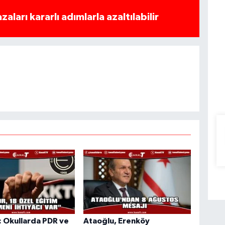
azaları kararlı adımlarla azaltılabilir
 Okullarda PDR ve
Ataoğlu, Erenköy