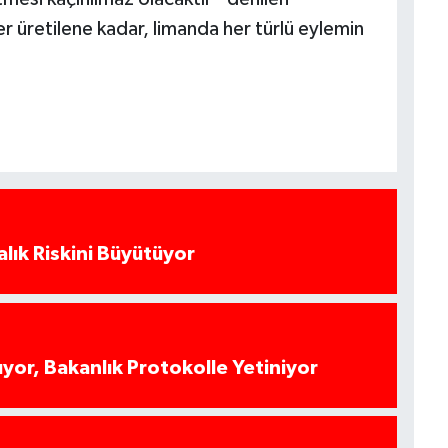
r üretilene kadar, limanda her türlü eylemin
alık Riskini Büyütüyor
yor, Bakanlık Protokolle Yetiniyor