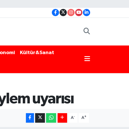
onomi
Kültür&Sanat
lem uyarısı
-
+
A
A