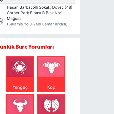
ünlük Burç Yorumları
Yengeç
Koç