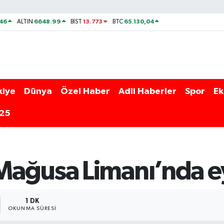
46
6648.99
13.773
65.130,04
ALTIN
BİST
BTC
kiye
Dünya
Özel Haber
Adli Haberler
Spor
Ek
025
ağusa Limanı’nda ey
1 DK
OKUNMA SÜRESI