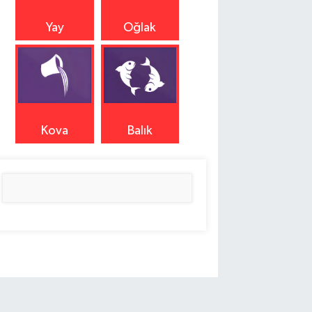
Yay
Oğlak
Kova
Balık