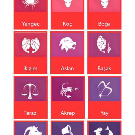
Yengeç
Koç
Boğa
İkizler
Aslan
Başak
Terazi
Akrep
Yay