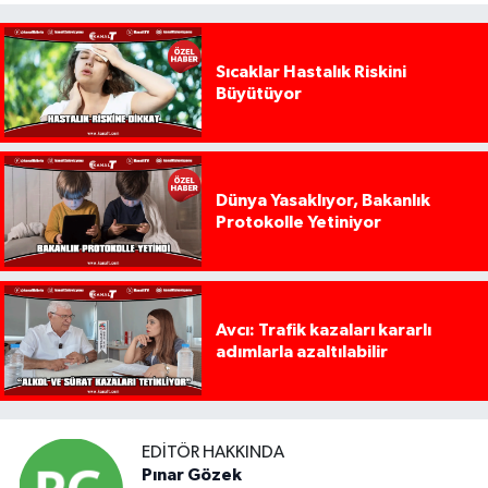
Sıcaklar Hastalık Riskini
Büyütüyor
Dünya Yasaklıyor, Bakanlık
Protokolle Yetiniyor
Avcı: Trafik kazaları kararlı
adımlarla azaltılabilir
EDITÖR HAKKINDA
Pınar Gözek