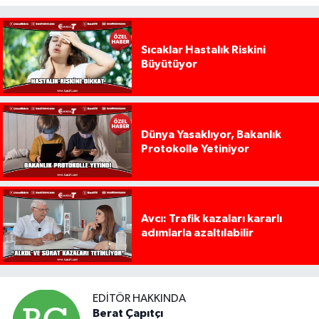
Sıcaklar Hastalık Riskini
Büyütüyor
Dünya Yasaklıyor, Bakanlık
Protokolle Yetiniyor
Avcı: Trafik kazaları kararlı
adımlarla azaltılabilir
EDITÖR HAKKINDA
Berat Çapıtçı