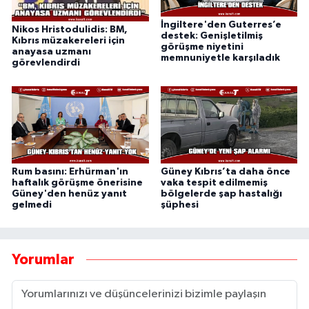
İngiltere'den Guterres’e
Nikos Hristodulidis: BM,
destek: Genişletilmiş
Kıbrıs müzakereleri için
görüşme niyetini
anayasa uzmanı
memnuniyetle karşıladık
görevlendirdi
Rum basını: Erhürman'ın
Güney Kıbrıs’ta daha önce
haftalık görüşme önerisine
vaka tespit edilmemiş
Güney'den henüz yanıt
bölgelerde şap hastalığı
gelmedi
şüphesi
Yorumlar