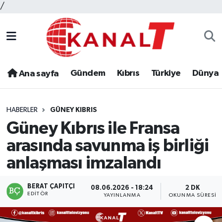
/
Gündem
Kıbrıs
Türkiye
Dünya
Ana sayfa
HABERLER
GÜNEY KIBRIS
Güney Kıbrıs ile Fransa
arasında savunma iş birliği
anlaşması imzalandı
BERAT ÇAPITÇI
08.06.2026 - 18:24
2 DK
EDITÖR
YAYINLANMA
OKUNMA SÜRESI