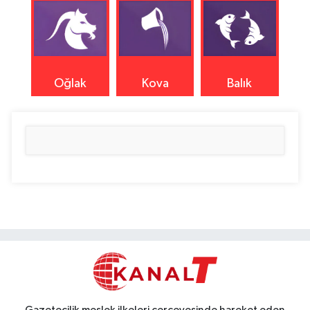
Oğlak
Kova
Balık