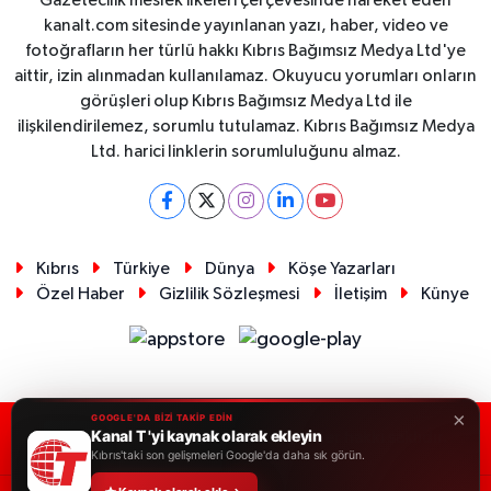
Gazetecilik meslek ilkeleri çerçevesinde hareket eden
kanalt.com sitesinde yayınlanan yazı, haber, video ve
fotoğrafların her türlü hakkı Kıbrıs Bağımsız Medya Ltd'ye
aittir, izin alınmadan kullanılamaz. Okuyucu yorumları onların
görüşleri olup Kıbrıs Bağımsız Medya Ltd ile
ilişkilendirilemez, sorumlu tutulamaz. Kıbrıs Bağımsız Medya
Ltd. harici linklerin sorumluluğunu almaz.
Kıbrıs
Türkiye
Dünya
Köşe Yazarları
Özel Haber
Gizlilik Sözleşmesi
İletişim
Künye
×
GOOGLE'DA BİZİ TAKİP EDİN
Kanal T 'yi kaynak olarak ekleyin
RSS
Copyright © 2026. Her hakkı saklıdır.
Kıbrıs'taki son gelişmeleri Google'da daha sık görün.