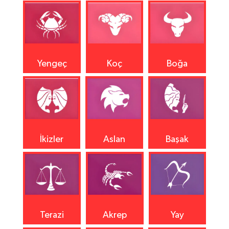
Yengeç
Koç
Boğa
İkizler
Aslan
Başak
Terazi
Akrep
Yay