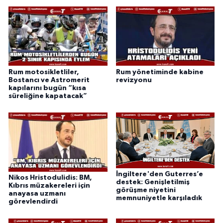
Rum motosikletliler,
Rum yönetiminde kabine
Bostancı ve Astromerit
revizyonu
kapılarını bugün “kısa
süreliğine kapatacak”
İngiltere'den Guterres’e
Nikos Hristodulidis: BM,
destek: Genişletilmiş
Kıbrıs müzakereleri için
görüşme niyetini
anayasa uzmanı
memnuniyetle karşıladık
görevlendirdi