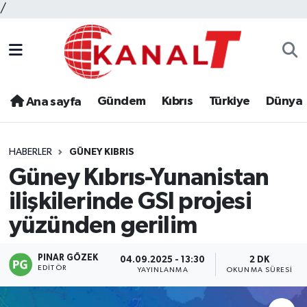
/
Gündem
Kıbrıs
Türkiye
Dünya
Ana sayfa
HABERLER
GÜNEY KIBRIS
Güney Kıbrıs-Yunanistan
ilişkilerinde GSI projesi
yüzünden gerilim
PINAR GÖZEK
04.09.2025 - 13:30
2 DK
EDITÖR
YAYINLANMA
OKUNMA SÜRESI