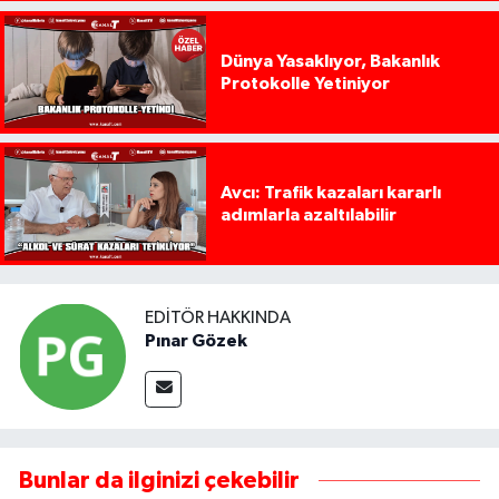
Dünya Yasaklıyor, Bakanlık
Protokolle Yetiniyor
Avcı: Trafik kazaları kararlı
adımlarla azaltılabilir
EDITÖR HAKKINDA
Pınar Gözek
Bunlar da ilginizi çekebilir