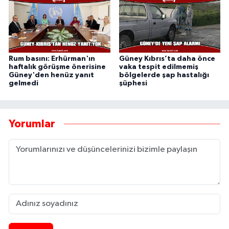
Rum basını: Erhürman'ın
Güney Kıbrıs’ta daha önce
haftalık görüşme önerisine
vaka tespit edilmemiş
Güney'den henüz yanıt
bölgelerde şap hastalığı
gelmedi
şüphesi
Yorumlar