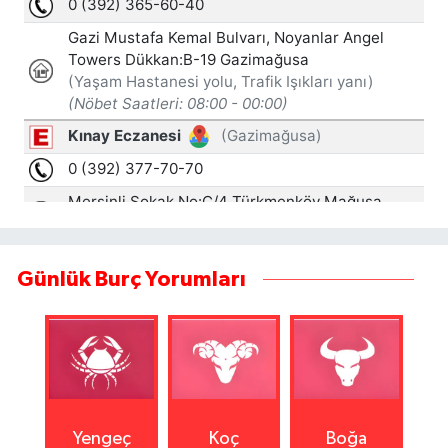
Günlük Burç Yorumları
Yengeç
Koç
Boğa