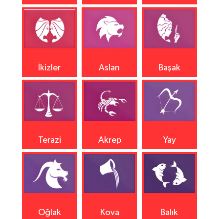
İkizler
Aslan
Başak
Terazi
Akrep
Yay
Oğlak
Kova
Balık