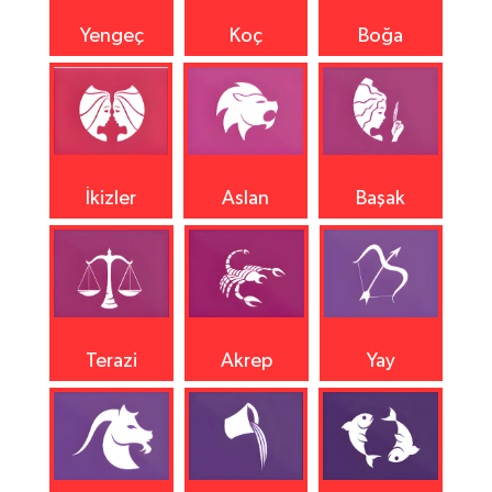
Yengeç
Koç
Boğa
İkizler
Aslan
Başak
Terazi
Akrep
Yay