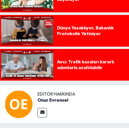
Dünya Yasaklıyor, Bakanlık
Protokolle Yetiniyor
Avcı: Trafik kazaları kararlı
adımlarla azaltılabilir
EDITÖR HAKKINDA
Onur Evrensel