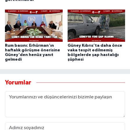
Rum basını: Erhürman'ın
Güney Kıbrıs’ta daha önce
haftalık görüşme önerisine
vaka tespit edilmemiş
Güney'den henüz yanıt
bölgelerde şap hastalığı
gelmedi
şüphesi
Yorumlar