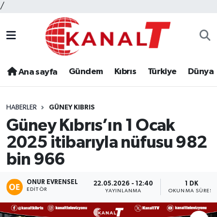
/
Gündem
Kıbrıs
Türkiye
Dünya
Ana sayfa
HABERLER
GÜNEY KIBRIS
Güney Kıbrıs’ın 1 Ocak
2025 itibarıyla nüfusu 982
bin 966
ONUR EVRENSEL
22.05.2026 - 12:40
1 DK
EDITÖR
YAYINLANMA
OKUNMA SÜRESI