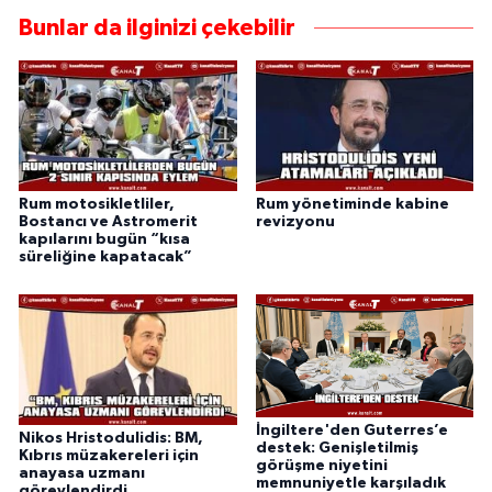
Bunlar da ilginizi çekebilir
Rum motosikletliler,
Rum yönetiminde kabine
Bostancı ve Astromerit
revizyonu
kapılarını bugün “kısa
süreliğine kapatacak”
İngiltere'den Guterres’e
Nikos Hristodulidis: BM,
destek: Genişletilmiş
Kıbrıs müzakereleri için
görüşme niyetini
anayasa uzmanı
memnuniyetle karşıladık
görevlendirdi