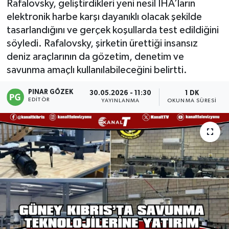
Rafalovsky, geliştirdikleri yeni nesil İHA’ların
elektronik harbe karşı dayanıklı olacak şekilde
tasarlandığını ve gerçek koşullarda test edildiğini
söyledi. Rafalovsky, şirketin ürettiği insansız
deniz araçlarının da gözetim, denetim ve
savunma amaçlı kullanılabileceğini belirtti.
PINAR GÖZEK
30.05.2026 - 11:30
1 DK
EDITÖR
YAYINLANMA
OKUNMA SÜRESI