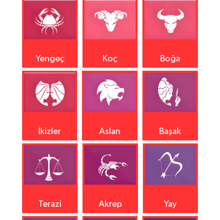
Yengeç
Koç
Boğa
İkizler
Aslan
Başak
Terazi
Akrep
Yay