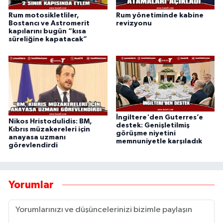
Rum motosikletliler,
Rum yönetiminde kabine
Bostancı ve Astromerit
revizyonu
kapılarını bugün “kısa
süreliğine kapatacak”
İngiltere'den Guterres’e
Nikos Hristodulidis: BM,
destek: Genişletilmiş
Kıbrıs müzakereleri için
görüşme niyetini
anayasa uzmanı
memnuniyetle karşıladık
görevlendirdi
Yorumlar