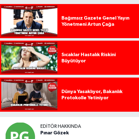
Bağımsız Gazete Genel Yayın
Yönetmeni Artun Çağa
Sıcaklar Hastalık Riskini
Büyütüyor
Dünya Yasaklıyor, Bakanlık
Protokolle Yetiniyor
EDITÖR HAKKINDA
Pınar Gözek