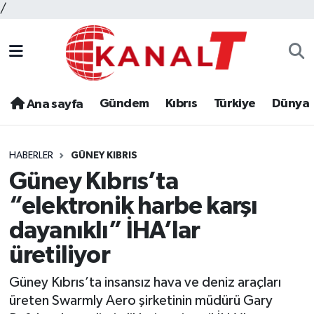
/
Gündem
Kıbrıs
Türkiye
Dünya
Ana sayfa
HABERLER
GÜNEY KIBRIS
Güney Kıbrıs’ta
“elektronik harbe karşı
dayanıklı” İHA’lar
üretiliyor
Güney Kıbrıs’ta insansız hava ve deniz araçları
üreten Swarmly Aero şirketinin müdürü Gary