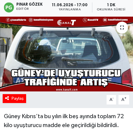
PINAR GÖZEK
11.06.2026 - 17:00
1 DK
EDITÖR
YAYINLANMA
OKUNMA SÜRESI
Paylaş
-
+
A
A
Güney Kıbrıs’ta bu yılın ilk beş ayında toplam 72
kilo uyuşturucu madde ele geçirildiği bildirildi.