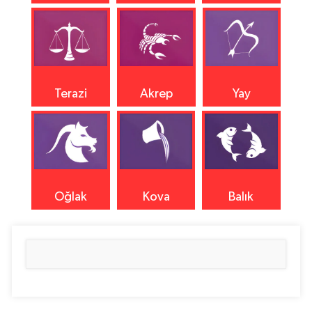
Terazi
Akrep
Yay
Oğlak
Kova
Balık