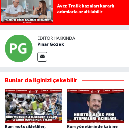
Avcı: Trafik kazaları kararlı
adımlarla azaltılabilir
EDITÖR HAKKINDA
Pınar Gözek
Bunlar da ilginizi çekebilir
Rum motosikletliler,
Rum yönetiminde kabine