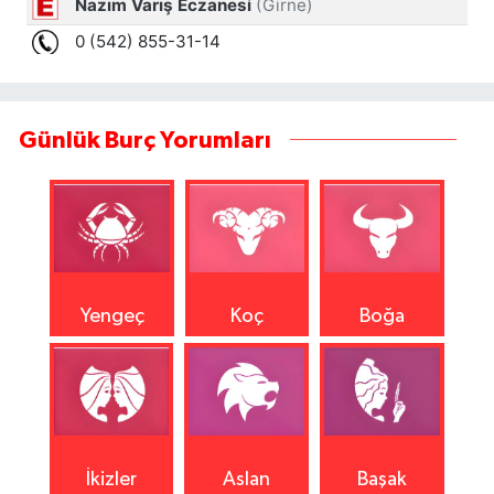
Günlük Burç Yorumları
Yengeç
Koç
Boğa
İkizler
Aslan
Başak