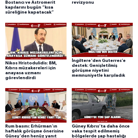
Bostancı ve Astromerit
revizyonu
kapılarını bugün “kısa
süreliğine kapatacak”
İngiltere'den Guterres’e
Nikos Hristodulidis: BM,
destek: Genişletilmiş
Kıbrıs müzakereleri için
görüşme niyetini
anayasa uzmanı
memnuniyetle karşıladık
görevlendirdi
Rum basını: Erhürman'ın
Güney Kıbrıs’ta daha önce
haftalık görüşme önerisine
vaka tespit edilmemiş
Güney'den henüz yanıt
bölgelerde şap hastalığı