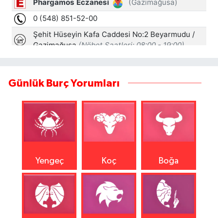
Günlük Burç Yorumları
Yengeç
Koç
Boğa