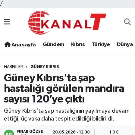
/
Gündem
Kıbrıs
Türkiye
Dünya
Ana sayfa
HABERLER
GÜNEY KIBRIS
Güney Kıbrıs'ta şap
hastalığı görülen mandıra
sayısı 120’ye çıktı
Güney Kıbrıs’ta şap hastalığının yayılmaya devam
ettiği, üç vaka daha tespit edildiği bildirildi.
PINAR GÖZEK
28.05.2026 - 12:30
1 DK