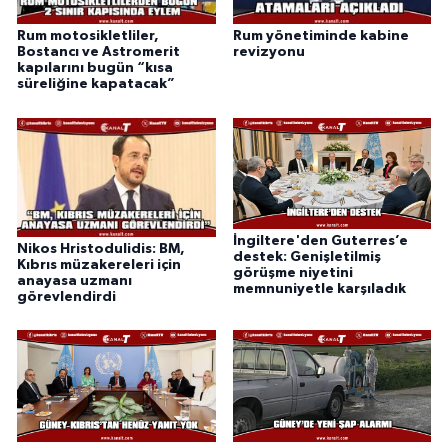
Rum motosikletliler,
Rum yönetiminde kabine
Bostancı ve Astromerit
revizyonu
kapılarını bugün “kısa
süreliğine kapatacak”
İngiltere'den Guterres’e
Nikos Hristodulidis: BM,
destek: Genişletilmiş
Kıbrıs müzakereleri için
görüşme niyetini
anayasa uzmanı
memnuniyetle karşıladık
görevlendirdi