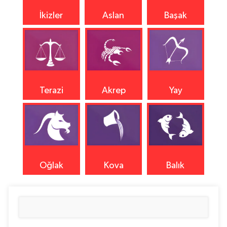
İkizler
Aslan
Başak
Terazi
Akrep
Yay
Oğlak
Kova
Balık