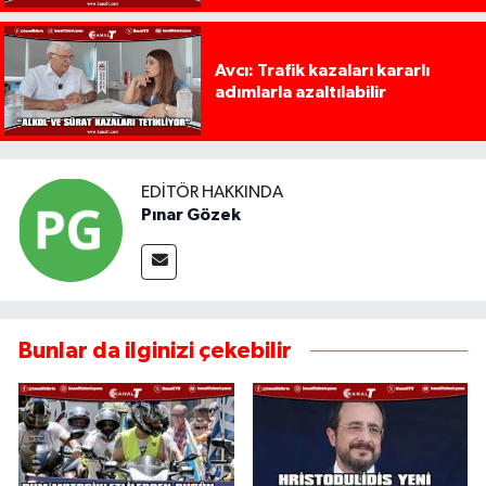
Avcı: Trafik kazaları kararlı
adımlarla azaltılabilir
EDITÖR HAKKINDA
Pınar Gözek
Bunlar da ilginizi çekebilir