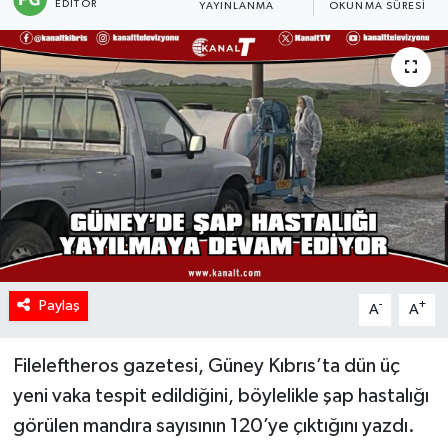
EDITÖR
YAYINLANMA
OKUNMA SÜRESI
Paylaş
-
+
A
A
Fileleftheros gazetesi, Güney Kıbrıs’ta dün üç
yeni vaka tespit edildiğini, böylelikle şap hastalığı
görülen mandıra sayısının 120’ye çıktığını yazdı.