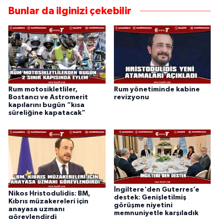
Bunlar da ilginizi çekebilir
Rum motosikletliler,
Rum yönetiminde kabine
Bostancı ve Astromerit
revizyonu
kapılarını bugün “kısa
süreliğine kapatacak”
İngiltere'den Guterres’e
Nikos Hristodulidis: BM,
destek: Genişletilmiş
Kıbrıs müzakereleri için
görüşme niyetini
anayasa uzmanı
memnuniyetle karşıladık
görevlendirdi