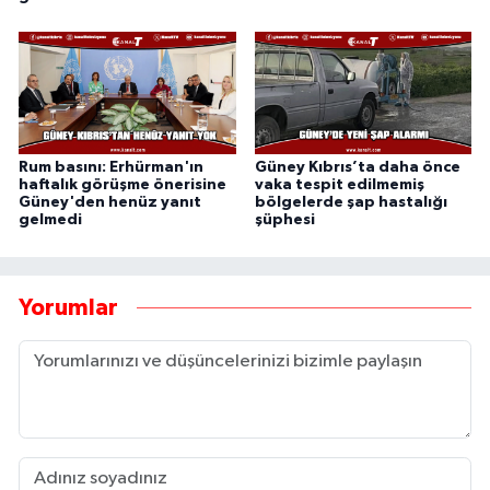
Rum basını: Erhürman'ın
Güney Kıbrıs’ta daha önce
haftalık görüşme önerisine
vaka tespit edilmemiş
Güney'den henüz yanıt
bölgelerde şap hastalığı
gelmedi
şüphesi
Yorumlar