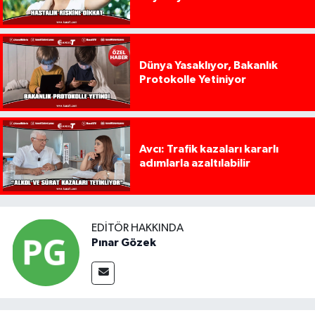
Dünya Yasaklıyor, Bakanlık
Protokolle Yetiniyor
Avcı: Trafik kazaları kararlı
adımlarla azaltılabilir
EDITÖR HAKKINDA
Pınar Gözek