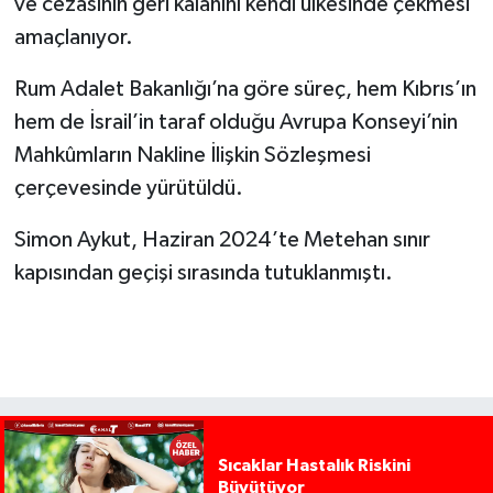
ve cezasının geri kalanını kendi ülkesinde çekmesi
amaçlanıyor.
Rum Adalet Bakanlığı’na göre süreç, hem Kıbrıs’ın
hem de İsrail’in taraf olduğu Avrupa Konseyi’nin
Mahkûmların Nakline İlişkin Sözleşmesi
çerçevesinde yürütüldü.
Simon Aykut, Haziran 2024’te Metehan sınır
kapısından geçişi sırasında tutuklanmıştı.
Sıcaklar Hastalık Riskini
Büyütüyor