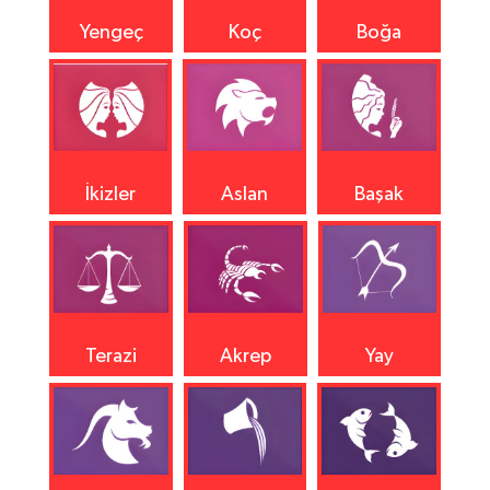
Yengeç
Koç
Boğa
İkizler
Aslan
Başak
Terazi
Akrep
Yay