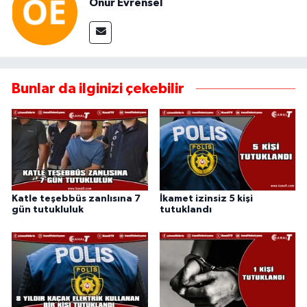
Onur Evrensel
Bunlar da ilginizi çekebilir
Katle teşebbüs zanlısına 7
İkamet izinsiz 5 kişi
gün tutukluluk
tutuklandı