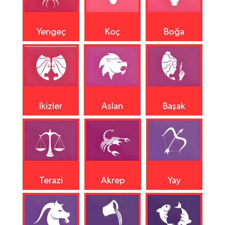
Yengeç
Koç
Boğa
İkizler
Aslan
Başak
Terazi
Akrep
Yay