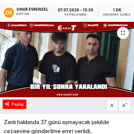
ONUR EVRENSEL
07.07.2026 - 15:30
1 DK
EDITÖR
YAYINLANMA
OKUNMA SÜRESI
Paylaş
-
+
A
A
Zanlı hakkında 37 günü aşmayacak şekilde
cezaevine gönderilme emri verildi.