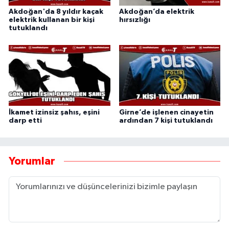
Akdoğan'da 8 yıldır kaçak
Akdoğan’da elektrik
elektrik kullanan bir kişi
hırsızlığı
tutuklandı
İkamet izinsiz şahıs, eşini
Girne’de işlenen cinayetin
darp etti
ardından 7 kişi tutuklandı
Yorumlar