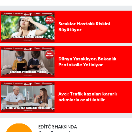
Sıcaklar Hastalık Riskini
Büyütüyor
Dünya Yasaklıyor, Bakanlık
Protokolle Yetiniyor
Avcı: Trafik kazaları kararlı
adımlarla azaltılabilir
EDITÖR HAKKINDA