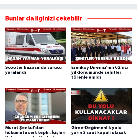
Bunlar da ilginizi çekebilir
Scooter kazasında sürücü
Erenköy Direnişi’nin 62’nci
yaralandı
yıl dönümünde şehitler
törenle anıldı
Murat Şenkul’dan
Girne-Değirmenlik yolu
hükümete sert tepki: İçişleri
yarın 3 saat kapalı olacak