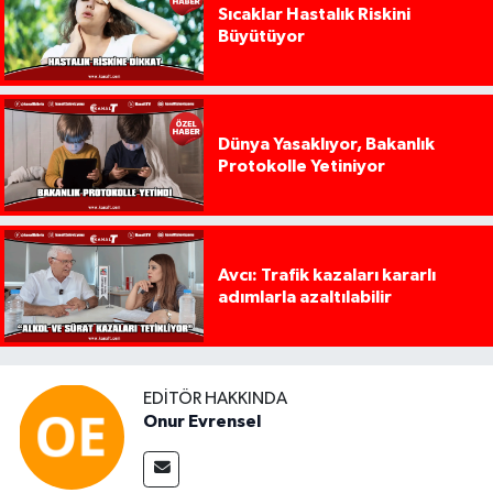
Sıcaklar Hastalık Riskini
Büyütüyor
Dünya Yasaklıyor, Bakanlık
Protokolle Yetiniyor
Avcı: Trafik kazaları kararlı
adımlarla azaltılabilir
EDITÖR HAKKINDA
Onur Evrensel