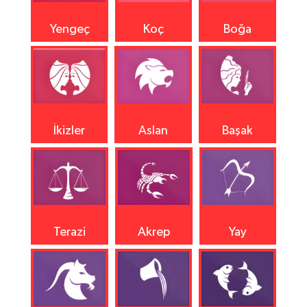
Yengeç
Koç
Boğa
İkizler
Aslan
Başak
Terazi
Akrep
Yay