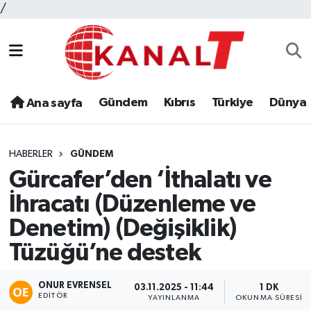
/
Gündem
Kıbrıs
Türkiye
Dünya
Ana sayfa
HABERLER
GÜNDEM
Gürcafer’den ‘İthalatı ve
İhracatı (Düzenleme ve
Denetim) (Değişiklik)
Tüzüğü’ne destek
ONUR EVRENSEL
03.11.2025 - 11:44
1 DK
EDITÖR
YAYINLANMA
OKUNMA SÜRESI