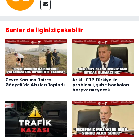
Bunlar da ilginizi çekebilir
Çevre Koruma Dairesi
Arıklı: CTP Türkiye ile
Gönyeli'de Atıkları Topladı
problemli, şube bankaları
borç vermeyecek