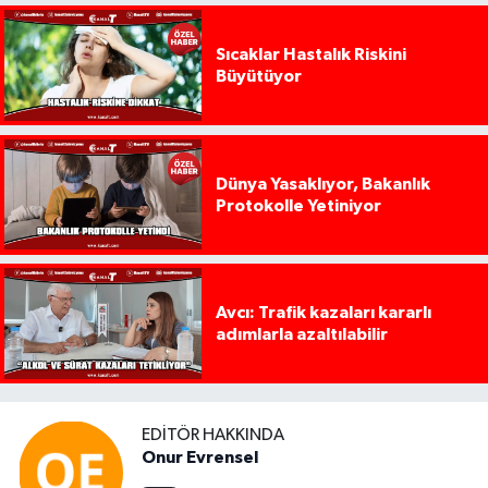
Sıcaklar Hastalık Riskini
Büyütüyor
Dünya Yasaklıyor, Bakanlık
Protokolle Yetiniyor
Avcı: Trafik kazaları kararlı
adımlarla azaltılabilir
EDITÖR HAKKINDA
Onur Evrensel