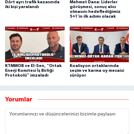
Dört ayrı trafik kazasında
Mehmet Dana: Liderler
iki kişi yaralandı
görüşmesi, sonuç alıcı
olmasını hedeflediğimiz
5+1'in ilk adımı olacak
KTMMOB ve El-Sen, “Ortak
Koalisyon ortaklarında
Enerji Komitesi İş Birliği
seçim ve karma oy mesaisi
Protokolü” imzaladı
sürüyor
Yorumlar