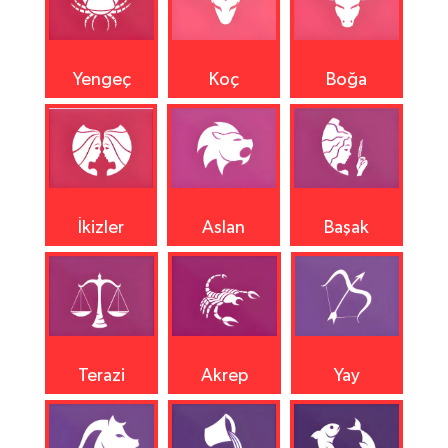
Yengeç
Koç
Boğa
İkizler
Aslan
Başak
Terazi
Akrep
Yay