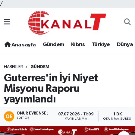
/
Gündem
Kıbrıs
Türkiye
Dünya
Ana sayfa
HABERLER
GÜNDEM
Guterres'in İyi Niyet
Misyonu Raporu
yayımlandı
ONUR EVRENSEL
07.07.2026 - 11:09
1 DK
EDITÖR
YAYINLANMA
OKUNMA SÜRESI