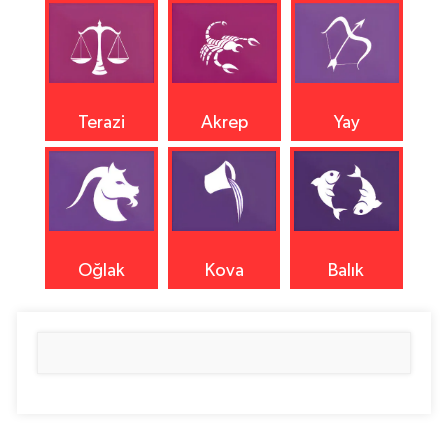
Terazi
Akrep
Yay
Oğlak
Kova
Balık