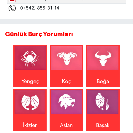
Günlük Burç Yorumları
Yengeç
Koç
Boğa
İkizler
Aslan
Başak