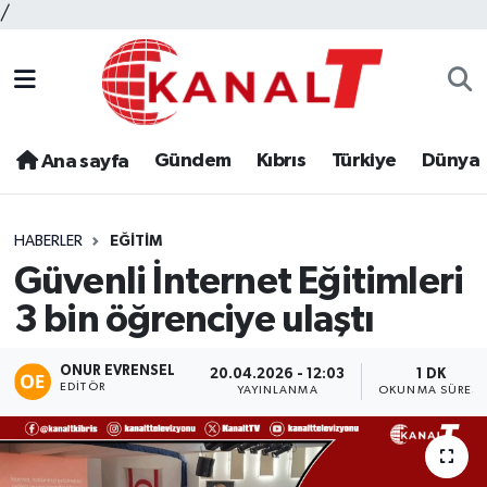
/
Gündem
Kıbrıs
Türkiye
Dünya
Ana sayfa
HABERLER
EĞITIM
Güvenli İnternet Eğitimleri
3 bin öğrenciye ulaştı
ONUR EVRENSEL
20.04.2026 - 12:03
1 DK
EDITÖR
YAYINLANMA
OKUNMA SÜRESI