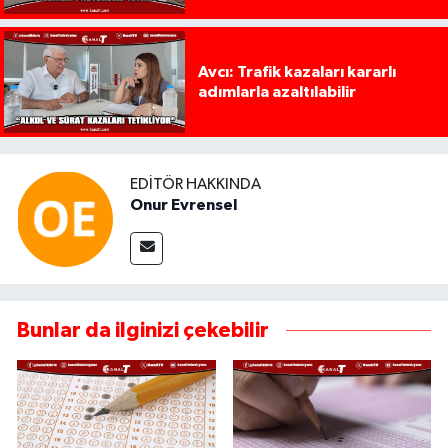
Avcı: Trafik kazaları kararlı
adımlarla azaltılabilir
EDITÖR HAKKINDA
Onur Evrensel
Bunlar da ilginizi çekebilir