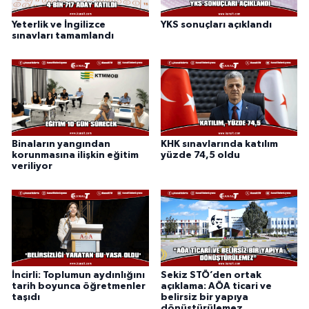
Yeterlik ve İngilizce
YKS sonuçları açıklandı
sınavları tamamlandı
Binaların yangından
KHK sınavlarında katılım
korunmasına ilişkin eğitim
yüzde 74,5 oldu
veriliyor
İncirli: Toplumun aydınlığını
Sekiz STÖ’den ortak
tarih boyunca öğretmenler
açıklama: AÖA ticari ve
taşıdı
belirsiz bir yapıya
dönüştürülemez