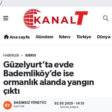
/
Gündem
Kıbrıs
Türkiye
Dünya
Ana sayfa
HABERLER
KIBRIS
Güzelyurt’ta evde
Bademliköy’de ise
ormanlık alanda yangın
çıktı
BAĞIMSIZ YÖNETICI
02.05.2025 - 14:15
EDITÖR
YAYINLANMA