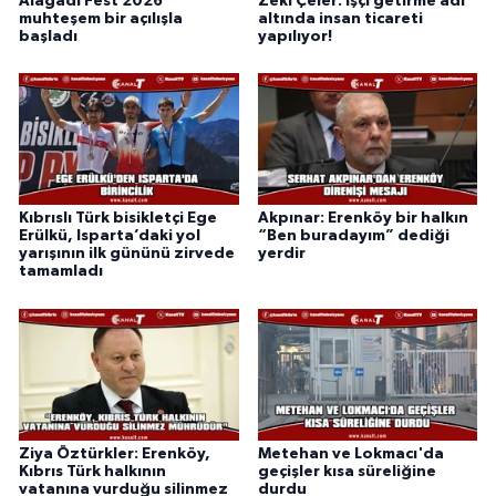
Alagadi Fest 2026
Zeki Çeler: İşçi getirme adı
muhteşem bir açılışla
altında insan ticareti
başladı
yapılıyor!
Kıbrıslı Türk bisikletçi Ege
Akpınar: Erenköy bir halkın
Erülkü, Isparta’daki yol
“Ben buradayım” dediği
yarışının ilk gününü zirvede
yerdir
tamamladı
Ziya Öztürkler: Erenköy,
Metehan ve Lokmacı'da
Kıbrıs Türk halkının
geçişler kısa süreliğine
vatanına vurduğu silinmez
durdu