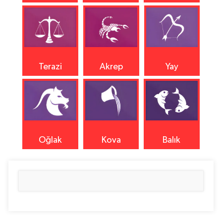
Terazi
Akrep
Yay
Oğlak
Kova
Balık