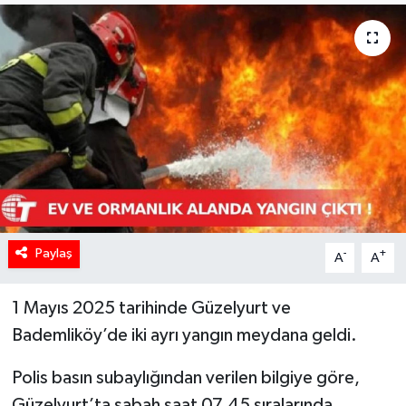
Paylaş
-
+
A
A
1 Mayıs 2025 tarihinde Güzelyurt ve
Bademliköy’de iki ayrı yangın meydana geldi.
Polis basın subaylığından verilen bilgiye göre,
Güzelyurt’ta sabah saat 07.45 sıralarında