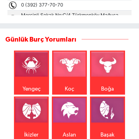
Günlük Burç Yorumları
Yengeç
Koç
Boğa
İkizler
Aslan
Başak