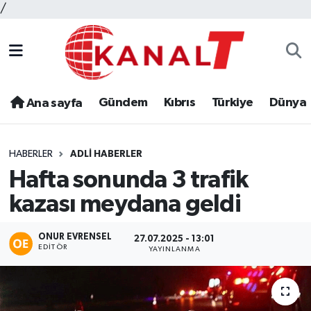
/
Gündem
Kıbrıs
Türkiye
Dünya
Ana sayfa
HABERLER
ADLI HABERLER
Hafta sonunda 3 trafik
kazası meydana geldi
ONUR EVRENSEL
27.07.2025 - 13:01
EDITÖR
YAYINLANMA