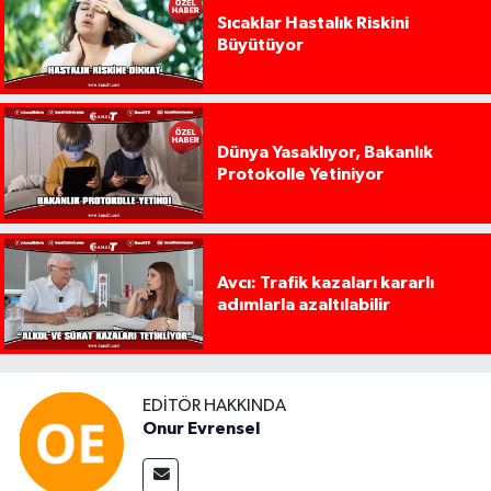
Sıcaklar Hastalık Riskini
Büyütüyor
Dünya Yasaklıyor, Bakanlık
Protokolle Yetiniyor
Avcı: Trafik kazaları kararlı
adımlarla azaltılabilir
EDITÖR HAKKINDA
Onur Evrensel