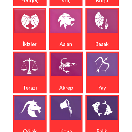
Yengeç
Koç
Boğa
İkizler
Aslan
Başak
Terazi
Akrep
Yay
Oğlak
Kova
Balık