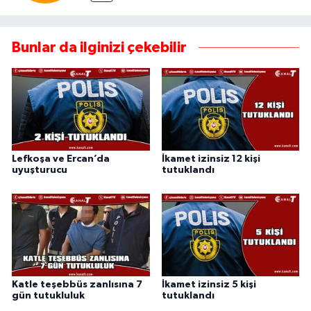
Bunlar da ilginizi çekebilir
Lefkoşa ve Ercan’da
İkamet izinsiz 12 kişi
uyuşturucu
tutuklandı
Katle teşebbüs zanlısına 7
İkamet izinsiz 5 kişi
gün tutukluluk
tutuklandı