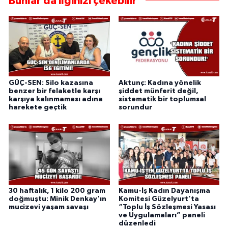
Bunlar da ilginizi çekebilir
GÜÇ-SEN: Silo kazasına
Aktunç: Kadına yönelik
benzer bir felaketle karşı
şiddet münferit değil,
karşıya kalınmaması adına
sistematik bir toplumsal
harekete geçtik
sorundur
30 haftalık, 1 kilo 200 gram
Kamu-İş Kadın Dayanışma
doğmuştu: Minik Denkay'ın
Komitesi Güzelyurt’ta
mucizevi yaşam savaşı
“Toplu İş Sözleşmesi Yasası
ve Uygulamaları” paneli
düzenledi