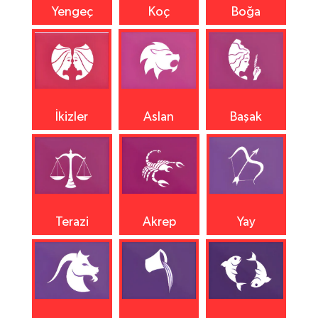
Yengeç
Koç
Boğa
İkizler
Aslan
Başak
Terazi
Akrep
Yay