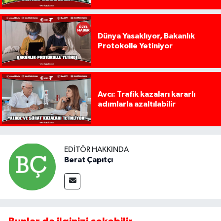
Dünya Yasaklıyor, Bakanlık
Protokolle Yetiniyor
Avcı: Trafik kazaları kararlı
adımlarla azaltılabilir
EDITÖR HAKKINDA
Berat Çapıtçı