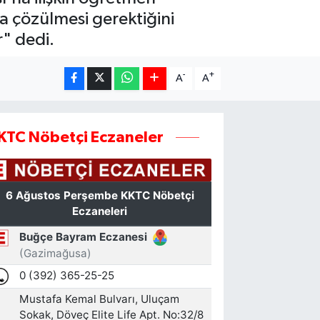
la çözülmesi gerektiğini
" dedi.
-
+
A
A
KTC Nöbetçi Eczaneler