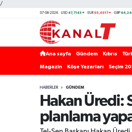
/
47,7143
55,0317
64,24
07-08-2026
USD
EUR
GBP
Ana sayfa
Gündem
Kıbrıs
Tür
Magazin
Köşe Yazarları
Seçim 2
HABERLER
GÜNDEM
Hakan Üredi: 
planlama yap
Tel-Sen Başkanı Hakan Üredi,