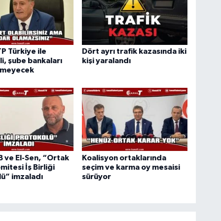
TP Türkiye ile
Dört ayrı trafik kazasında iki
i, şube bankaları
kişi yaralandı
rmeyecek
ve El-Sen, “Ortak
Koalisyon ortaklarında
mitesi İş Birliği
seçim ve karma oy mesaisi
ü” imzaladı
sürüyor