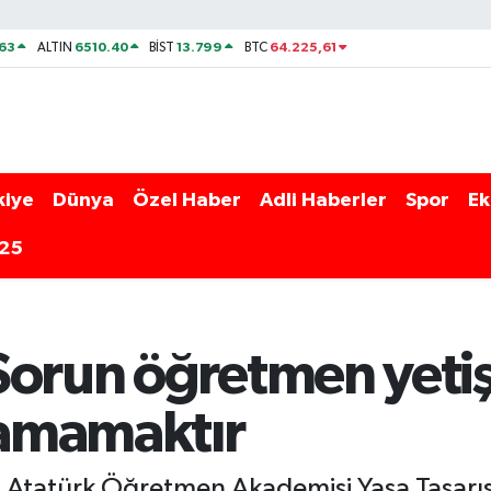
63
6510.40
13.799
64.225,61
ALTIN
BİST
BTC
kiye
Dünya
Özel Haber
Adli Haberler
Spor
Ek
025
Sorun öğretmen yetiş
amamaktır
 Atatürk Öğretmen Akademisi Yasa Tasarısı