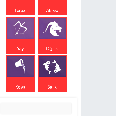
Terazi
Akrep
Yay
Oğlak
Kova
Balık