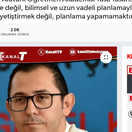
yle değil, bilimsel ve uzun vadeli planlamay
yetiştirmek değil, planlama yapamamaktır
2 DK
OKUNMA SÜRESI
K