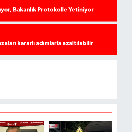
yor, Bakanlık Protokolle Yetiniyor
azaları kararlı adımlarla azaltılabilir