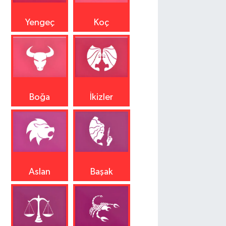
Yengeç
Koç
Boğa
İkizler
Aslan
Başak