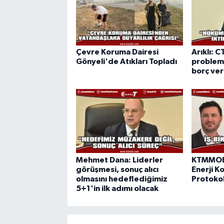
Çevre Koruma Dairesi
Arıklı: C
Gönyeli'de Atıkları Topladı
probleml
borç ve
Mehmet Dana: Liderler
KTMMOB 
görüşmesi, sonuç alıcı
Enerji Ko
olmasını hedeflediğimiz
Protokol
5+1'in ilk adımı olacak