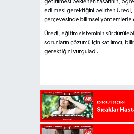
getirilmesi beklenen tasarının, öğre
edilmesi gerektiğini belirten Üredi,
çerçevesinde bilimsel yöntemlerle
Üredi, eğitim sisteminin sürdürüleb
sorunların çözümü için katılımcı, bi
gerektiğini vurguladı.
EDITÖRÜN SEÇTIĞI
Sıcaklar Hast