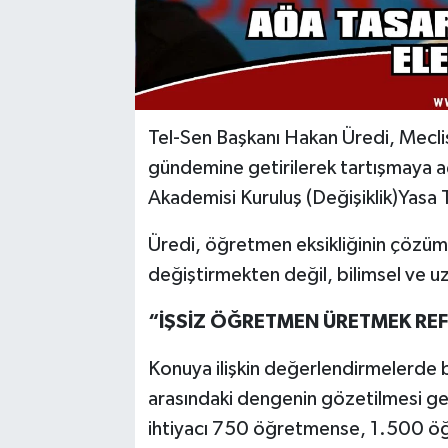
Tel-Sen Başkanı Hakan Üredi, Mecli
gündemine getirilerek tartışmaya 
Akademisi Kuruluş (Değişiklik)Yasa Ta
Üredi, öğretmen eksikliğinin çözü
değiştirmekten değil, bilimsel ve u
“İŞSİZ ÖĞRETMEN ÜRETMEK RE
Konuya ilişkin değerlendirmelerde b
arasındaki dengenin gözetilmesi gere
ihtiyacı 750 öğretmense, 1.500 öğr