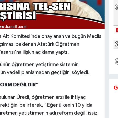
s Alt Komitesi’nde onaylanan ve bugün Meclis
açılması beklenen Atatürk Öğretmen
sarısı'na ilişkin açıklama yaptı.
münün öğretmen yetiştirme sistemini
zun vadeli planlamadan geçtiğini söyledi.
FORM DEĞİLDİR”
G
ulunan Üredi, öğretmen arzı ile ihtiyaç
ktiğini belirterek, “Eğer ülkenin 10 yılda
etmen yetiştirmenin adı reform değil, işsiz