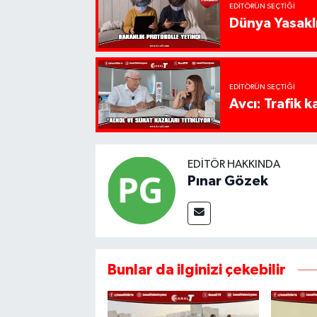
EDITÖRÜN SEÇTIĞI
Dünya Yasaklı
EDITÖRÜN SEÇTIĞI
Avcı: Trafik k
EDITÖR HAKKINDA
Pınar Gözek
Bunlar da ilginizi çekebilir