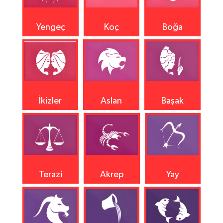
Yengeç
Koç
Boğa
İkizler
Aslan
Başak
Terazi
Akrep
Yay