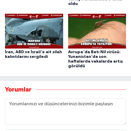
oldu
İran, ABD ve İsrail'e ait silah
Avrupa'da Batı Nil virüsü:
kalıntılarını sergiledi
Yunanistan’da son
haftalarda vakalarda artış
görüldü
Yorumlar