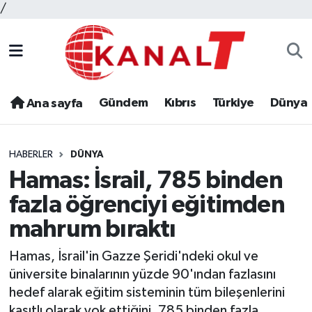
/
Gündem
Kıbrıs
Türkiye
Dünya
Ana sayfa
HABERLER
DÜNYA
Hamas: İsrail, 785 binden
fazla öğrenciyi eğitimden
mahrum bıraktı
Hamas, İsrail'in Gazze Şeridi'ndeki okul ve
üniversite binalarının yüzde 90'ından fazlasını
hedef alarak eğitim sisteminin tüm bileşenlerini
kasıtlı olarak yok ettiğini, 785 binden fazla