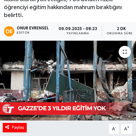
öğrenciyi eğitim hakkından mahrum bıraktığını
belirtti.
ONUR EVRENSEL
09.09.2025 - 08:23
2 DK
EDITÖR
YAYINLANMA
OKUNMA SÜRES
Paylaş
-
+
A
A