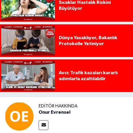
Sıcaklar Hastalık Riskini
Büyütüyor
Dünya Yasaklıyor, Bakanlık
Protokolle Yetiniyor
Avcı: Trafik kazaları kararlı
adımlarla azaltılabilir
EDITÖR HAKKINDA
Onur Evrensel