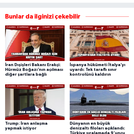
Bunlar da ilginizi çekebilir
İran Dışişleri Bakanı Erakçi:
İspanya hükümeti İtalya’yı
Hürmüz Boğazı’nın açılması
uyardı: Tek taraflı sınır
diğer şartlara bağlı
kontrolünü kaldırın
Trump: İran anlaşma
Dünyanın en büyük
yapmak istiyor
denizaltı filoları açıklandı:
Türkiye sıralamada 9'uncu