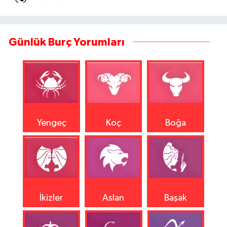
Günlük Burç Yorumları
Yengeç
Koç
Boğa
İkizler
Aslan
Başak