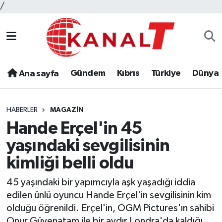
/
Gündem
Kıbrıs
Türkiye
Dünya
Ana sayfa
HABERLER
MAGAZIN
Hande Erçel'in 45
yaşındaki sevgilisinin
kimliği belli oldu
45 yaşındaki bir yapımcıyla aşk yaşadığı iddia
edilen ünlü oyuncu Hande Erçel'in sevgilisinin kim
olduğu öğrenildi. Erçel'in, OGM Pictures'ın sahibi
Onur Güvenatam ile bir aydır Londra'da kaldığı