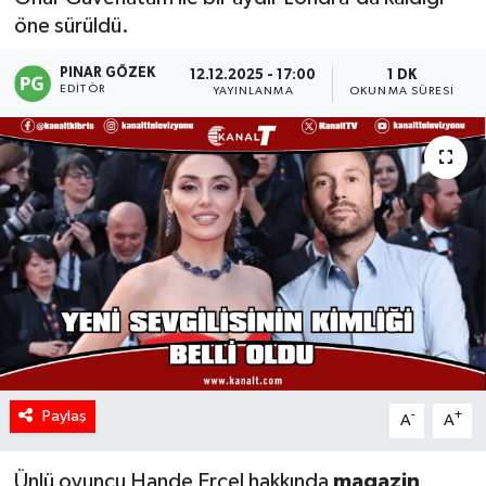
öne sürüldü.
PINAR GÖZEK
12.12.2025 - 17:00
1 DK
EDITÖR
YAYINLANMA
OKUNMA SÜRESI
Paylaş
-
+
A
A
Ünlü oyuncu Hande Erçel hakkında
magazin