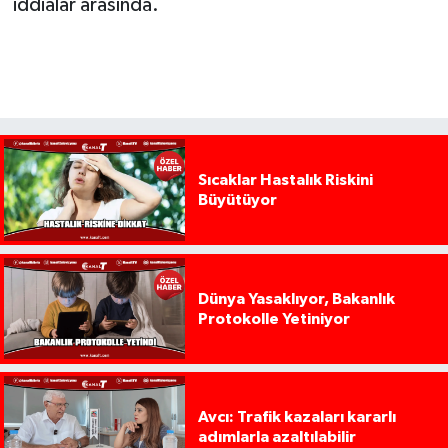
iddialar arasında.
Sıcaklar Hastalık Riskini
Büyütüyor
Dünya Yasaklıyor, Bakanlık
Protokolle Yetiniyor
Avcı: Trafik kazaları kararlı
adımlarla azaltılabilir