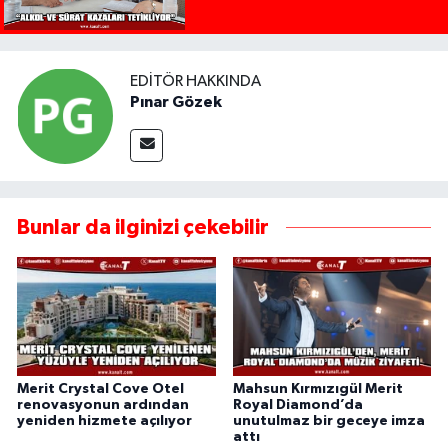
EDITÖR HAKKINDA
Pınar Gözek
Bunlar da ilginizi çekebilir
Merit Crystal Cove Otel
Mahsun Kırmızıgül Merit
renovasyonun ardından
Royal Diamond’da
yeniden hizmete açılıyor
unutulmaz bir geceye imza
attı