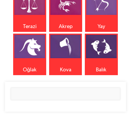
Terazi
Akrep
Yay
Oğlak
Kova
Balık