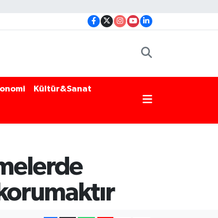
onomi
Kültür&Sanat
emelerde
 korumaktır