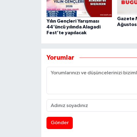
Gazete M
Yılın Gençleri Yarışması
Ağustos
44’üncü yılında Alagadi
Fest’te yapılacak
Yorumlar
Gönder