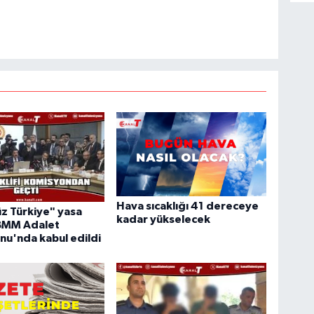
Hava sıcaklığı 41 dereceye
z Türkiye" yasa
kadar yükselecek
TBMM Adalet
u'nda kabul edildi