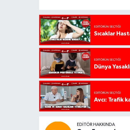
EDITÖRÜN SEÇTIĞI
Sıcaklar Hast
EDITÖRÜN SEÇTIĞI
Dünya Yasaklı
EDITÖRÜN SEÇTIĞI
Avcı: Trafik k
EDITÖR HAKKINDA