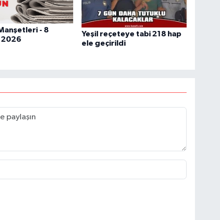
anşetleri - 8
Yeşil reçeteye tabi 218 hap
 2026
ele geçirildi