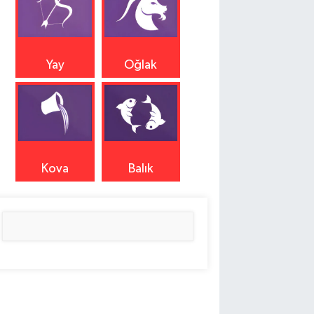
Yay
Oğlak
Kova
Balık