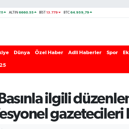
11
6660.55
13.779
64.959,79
ALTIN
BİST
BTC
kiye
Dünya
Özel Haber
Adli Haberler
Spor
Ek
025
asınla ilgili düzenl
esyonel gazetecileri