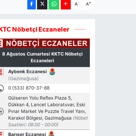
-
+
A
A
KTC Nöbetçi Eczaneler