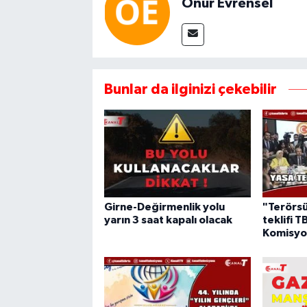
Onur Evrensel
Bunlar da ilginizi çekebilir
Girne-Değirmenlik yolu
"Terörsü
yarın 3 saat kapalı olacak
teklifi 
Komisyon