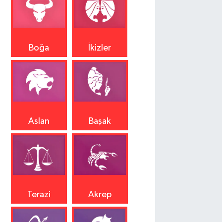
Boğa
İkizler
Aslan
Başak
Terazi
Akrep