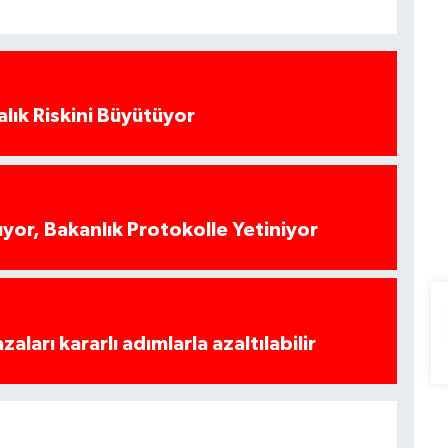
alık Riskini Büyütüyor
yor, Bakanlık Protokolle Yetiniyor
azaları kararlı adımlarla azaltılabilir