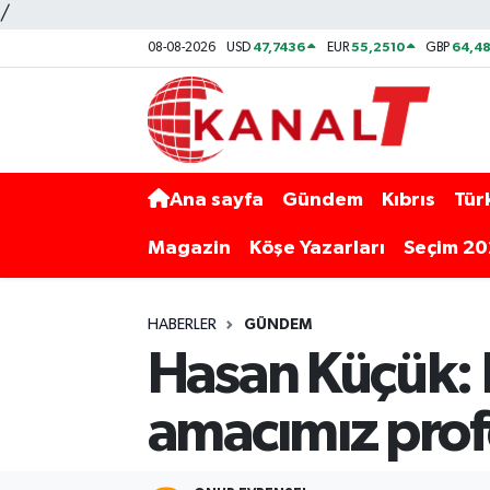
/
47,7436
55,2510
64,48
08-08-2026
USD
EUR
GBP
Ana sayfa
Gündem
Kıbrıs
Tür
Magazin
Köşe Yazarları
Seçim 2
HABERLER
GÜNDEM
Hasan Küçük: B
amacımız prof