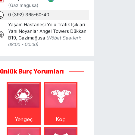
ünlük Burç Yorumları
Yengeç
Koç