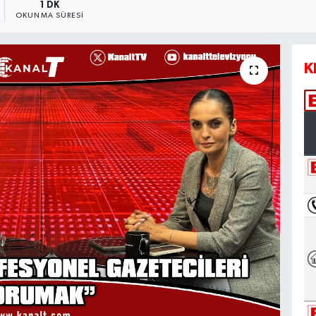
1 DK
OKUNMA SÜRESI
K