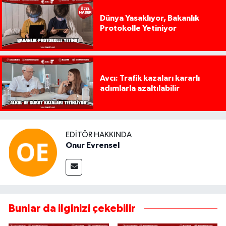
Dünya Yasaklıyor, Bakanlık
Protokolle Yetiniyor
Avcı: Trafik kazaları kararlı
adımlarla azaltılabilir
EDITÖR HAKKINDA
Onur Evrensel
Bunlar da ilginizi çekebilir