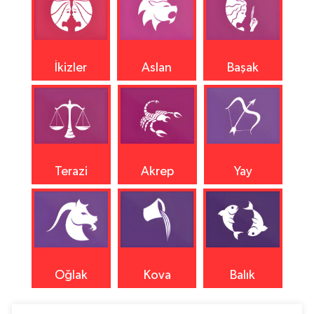
İkizler
Aslan
Başak
Terazi
Akrep
Yay
Oğlak
Kova
Balık