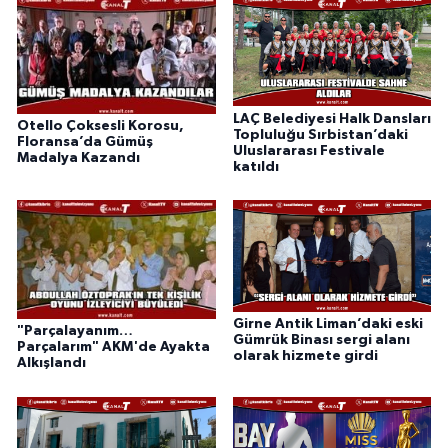
LAÇ Belediyesi Halk Dansları
Otello Çoksesli Korosu,
Topluluğu Sırbistan’daki
Floransa’da Gümüş
Uluslararası Festivale
Madalya Kazandı
katıldı
Girne Antik Liman’daki eski
"Parçalayanım…
Gümrük Binası sergi alanı
Parçalarım" AKM'de Ayakta
olarak hizmete girdi
Alkışlandı