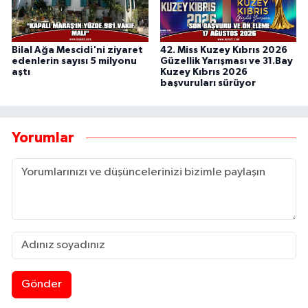
Bilal Ağa Mescidi'ni ziyaret
42. Miss Kuzey Kıbrıs 2026
edenlerin sayısı 5 milyonu
Güzellik Yarışması ve 31.Bay
aştı
Kuzey Kıbrıs 2026
başvuruları sürüyor
Yorumlar
Gönder