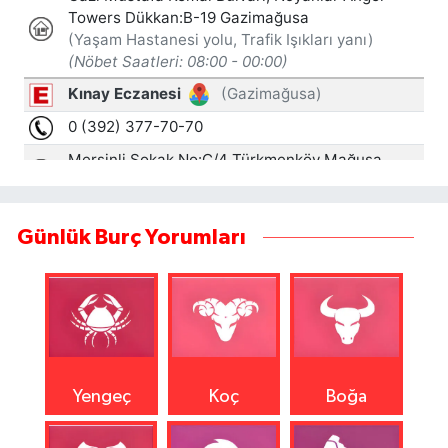
Günlük Burç Yorumları
Yengeç
Koç
Boğa