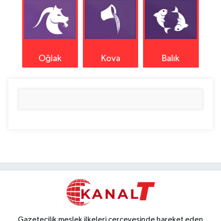
Oğlak
Kova
Balık
Gazetecilik meslek ilkeleri çerçevesinde hareket eden