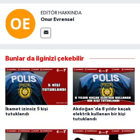
EDITÖR HAKKINDA
Onur Evrensel
Bunlar da ilginizi çekebilir
İkamet izinsiz 5 kişi
Akdoğan'da 8 yıldır kaçak
tutuklandı
elektrik kullanan bir kişi
tutuklandı