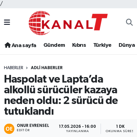
/
Gündem
Kıbrıs
Türkiye
Dünya
Ana sayfa
HABERLER
ADLI HABERLER
Haspolat ve Lapta’da
alkollü sürücüler kazaya
neden oldu: 2 sürücü de
tutuklandı
ONUR EVRENSEL
17.05.2026 - 16:00
1 DK
EDITÖR
YAYINLANMA
OKUNMA SÜRESI