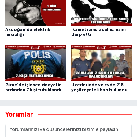
Akdoğan’da elektrik
İkamet izinsiz şahıs, eşini
hırsızlığı
darp etti
Girne’de işlenen cinayetin
Üzerlerinde ve evde 218
ardından 7 kişi tutuklandı
yeşil reçeteli hap bulundu
Yorumlar