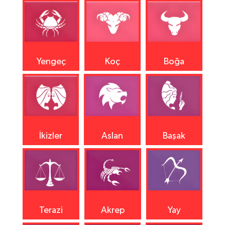
Yengeç
Koç
Boğa
İkizler
Aslan
Başak
Terazi
Akrep
Yay