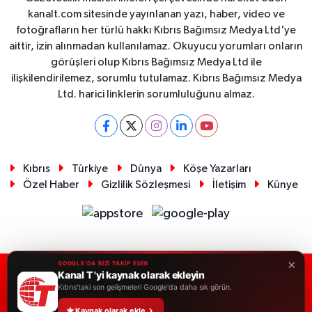
kanalt.com sitesinde yayınlanan yazı, haber, video ve
fotoğrafların her türlü hakkı Kıbrıs Bağımsız Medya Ltd'ye
aittir, izin alınmadan kullanılamaz. Okuyucu yorumları onların
görüşleri olup Kıbrıs Bağımsız Medya Ltd ile
ilişkilendirilemez, sorumlu tutulamaz. Kıbrıs Bağımsız Medya
Ltd. harici linklerin sorumluluğunu almaz.
Kıbrıs
Türkiye
Dünya
Köşe Yazarları
Özel Haber
Gizlilik Sözleşmesi
İletişim
Künye
×
GOOGLE'DA BİZİ TAKİP EDİN
Kanal T 'yi kaynak olarak ekleyin
RSS
Copyright © 2026. Her hakkı saklıdır.
Kıbrıs'taki son gelişmeleri Google'da daha sık görün.
Kaynak olarak ekle