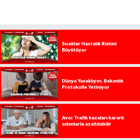
Sıcaklar Hastalık Riskini
Büyütüyor
Dünya Yasaklıyor, Bakanlık
Protokolle Yetiniyor
Avcı: Trafik kazaları kararlı
adımlarla azaltılabilir