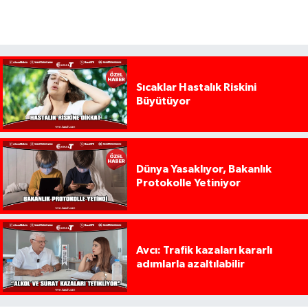
Sıcaklar Hastalık Riskini
Büyütüyor
Dünya Yasaklıyor, Bakanlık
Protokolle Yetiniyor
Avcı: Trafik kazaları kararlı
adımlarla azaltılabilir