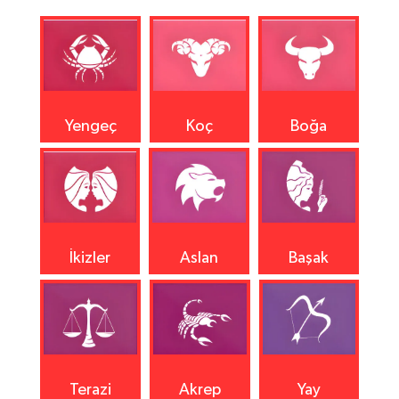
Yengeç
Koç
Boğa
İkizler
Aslan
Başak
Terazi
Akrep
Yay