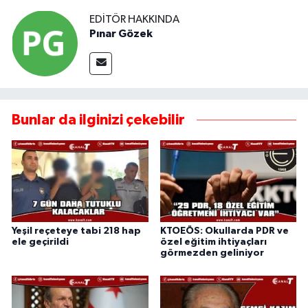
EDITÖR HAKKINDA
Pınar Gözek
Bunlar da ilginizi çekebilir
Yeşil reçeteye tabi 218 hap
KTOEÖS: Okullarda PDR ve
ele geçirildi
özel eğitim ihtiyaçları
görmezden geliniyor