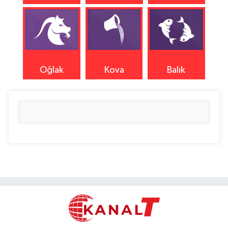
Oğlak
Kova
Balık