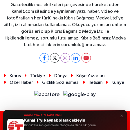
Gazetecilik meslek ilkeleri çerçevesinde hareket eden
kanalt.com sitesinde yayınlanan yazı, haber, video ve
fotoğrafların her türlü hakkı Kıbrıs Bağımsız Medya Ltd'ye
aittir, izin alınmadan kullanılamaz. Okuyucu yorumları onların
görüşleri olup Kıbrıs Bağımsız Medya Ltd ile
ilişkilendirilemez, sorumlu tutulamaz. Kıbrıs Bağımsız Medya
Ltd. harici linklerin sorumluluğunu almaz.
Kıbrıs
Türkiye
Dünya
Köşe Yazarları
Özel Haber
Gizlilik Sözleşmesi
İletişim
Künye
×
GOOGLE'DA BİZİ TAKİP EDİN
Kanal T 'yi kaynak olarak ekleyin
RSS
Copyright © 2026. Her hakkı saklıdır.
Kıbrıs'taki son gelişmeleri Google'da daha sık görün.