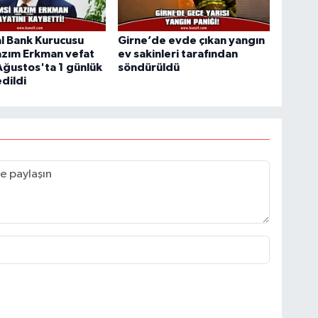
l Bank Kurucusu
Girne’de evde çıkan yangın
azım Erkman vefat
ev sakinleri tarafından
 Ağustos'ta 1 günlük
söndürüldü
edildi