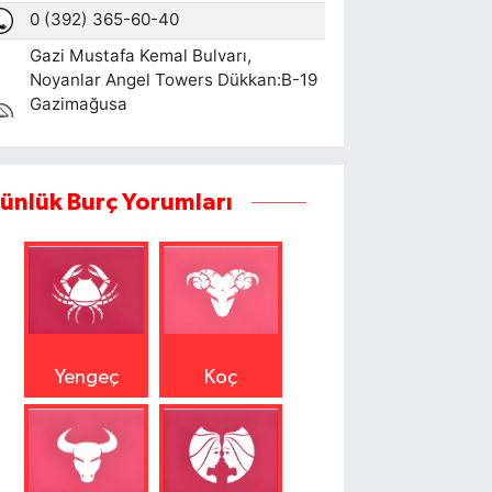
ünlük Burç Yorumları
Yengeç
Koç