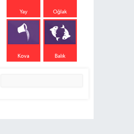
Yay
Oğlak
Kova
Balık