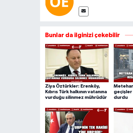
Bunlar da ilginizi çekebilir
Ziya Öztürkler: Erenköy,
Metehan
Kıbrıs Türk halkının vatanına
geçişler
vurduğu silinmez mührüdür
durdu