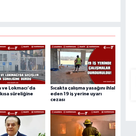
 ve Lokmacı'da
Sıcakta çalışma yasağını ihlal
 kısa süreliğine
eden 19 iş yerine uyarı
cezası