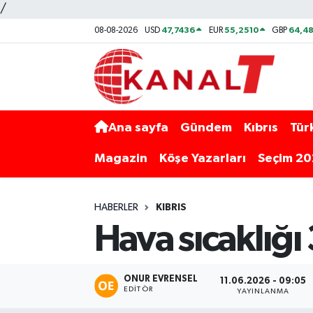
/
47,7436
55,2510
64,48
08-08-2026
USD
EUR
GBP
Ana sayfa
Gündem
Kıbrıs
Tür
Magazin
Köşe Yazarları
Seçim 2
HABERLER
KIBRIS
Hava sıcaklığı
ONUR EVRENSEL
11.06.2026 - 09:05
EDITÖR
YAYINLANMA