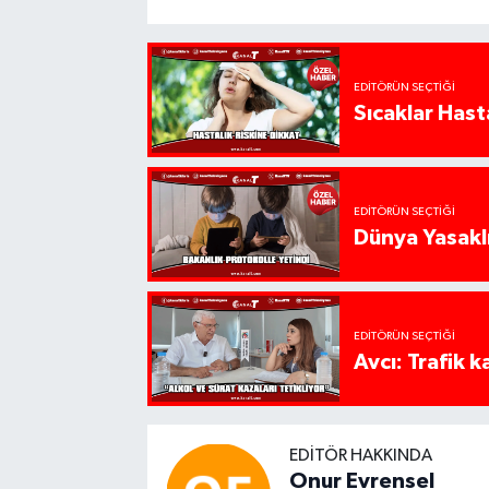
EDITÖRÜN SEÇTIĞI
Sıcaklar Hast
EDITÖRÜN SEÇTIĞI
Dünya Yasaklı
EDITÖRÜN SEÇTIĞI
Avcı: Trafik k
EDITÖR HAKKINDA
Onur Evrensel