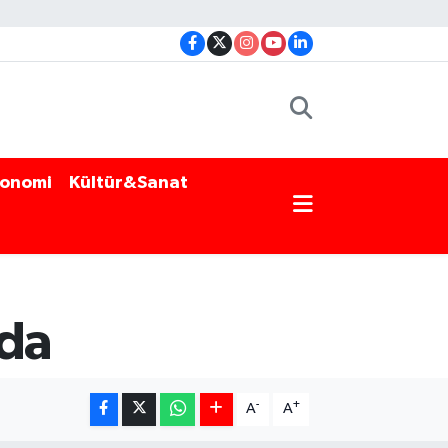
onomi
Kültür&Sanat
nda
-
+
A
A