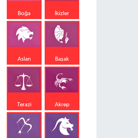
Boğa
İkizler
Aslan
Başak
Terazi
Akrep