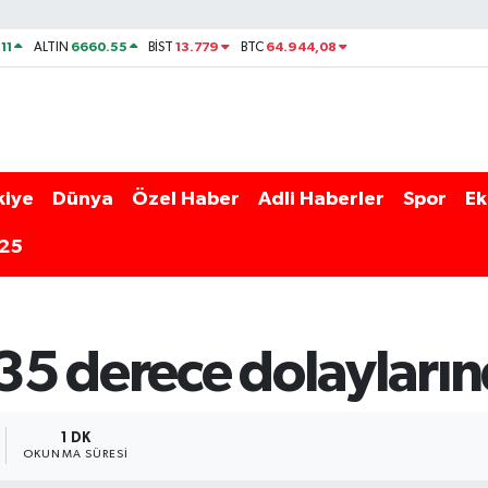
11
6660.55
13.779
64.944,08
ALTIN
BİST
BTC
kiye
Dünya
Özel Haber
Adli Haberler
Spor
Ek
025
 35 derece dolayları
1 DK
OKUNMA SÜRESI