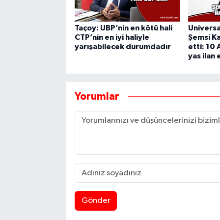
Taçoy: UBP’nin en kötü hali
Universa
CTP’nin en iyi haliyle
Şemsi K
yarışabilecek durumdadır
etti: 10
yas ilan 
Yorumlar
Gönder