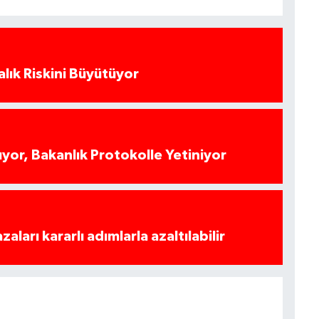
alık Riskini Büyütüyor
yor, Bakanlık Protokolle Yetiniyor
azaları kararlı adımlarla azaltılabilir