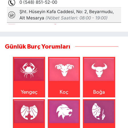
Günlük Burç Yorumları
Yengeç
Koç
Boğa