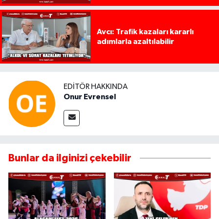
Avcı: Trafik kazaları kararlı
adımlarla azaltılabilir
EDITÖR HAKKINDA
Onur Evrensel
Bunlar da ilginizi çekebilir