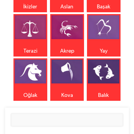
İkizler
Aslan
Başak
Terazi
Akrep
Yay
Oğlak
Kova
Balık