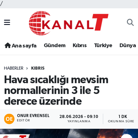
/
Gündem
Kıbrıs
Türkiye
Dünya
Ana sayfa
HABERLER
KIBRIS
Hava sıcaklığı mevsim
normallerinin 3 ile 5
derece üzerinde
ONUR EVRENSEL
28.06.2026 - 09:10
1 DK
EDITÖR
YAYINLANMA
OKUNMA SÜRESI