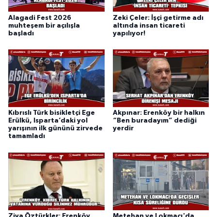
Alagadi Fest 2026
Zeki Çeler: İşçi getirme adı
muhteşem bir açılışla
altında insan ticareti
başladı
yapılıyor!
Kıbrıslı Türk bisikletçi Ege
Akpınar: Erenköy bir halkın
Erülkü, Isparta’daki yol
“Ben buradayım” dediği
yarışının ilk gününü zirvede
yerdir
tamamladı
Ziya Öztürkler: Erenköy,
Metehan ve Lokmacı'da