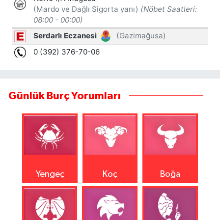
Günlük Burç Yorumları
Yengeç
Koç
Boğa