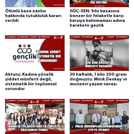
Ölümlü kaza zanlısı
GÜÇ-SEN: Silo kazasına
hakkında tutukluluk kararı
benzer bir felaketle karşı
verildi
karşıya kalınmaması adına
harekete geçtik
Aktunç: Kadına yönelik
30 haftalık, 1 kilo 200 gram
şiddet münferit değil,
doğmuştu: Minik Denkay'ın
sistematik bir toplumsal
mucizevi yaşam savaşı
sorundur