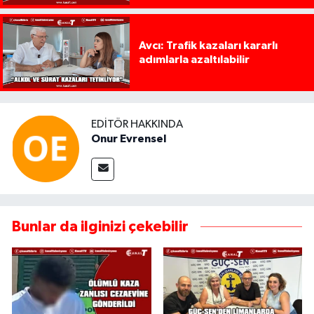
Avcı: Trafik kazaları kararlı
adımlarla azaltılabilir
EDITÖR HAKKINDA
Onur Evrensel
Bunlar da ilginizi çekebilir