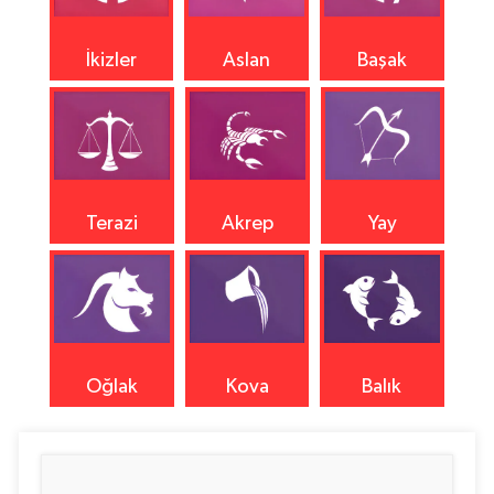
İkizler
Aslan
Başak
Terazi
Akrep
Yay
Oğlak
Kova
Balık