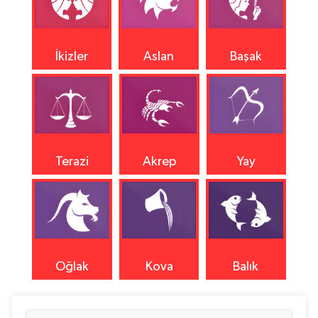
İkizler
Aslan
Başak
Terazi
Akrep
Yay
Oğlak
Kova
Balık