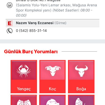
Günlük Burç Yorumları
Yengeç
Koç
Boğa