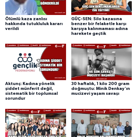
Ölümlü kaza zanlısı
GÜÇ-SEN: Silo kazasına
hakkında tutukluluk kararı
benzer bir felaketle karşı
verildi
karşıya kalınmaması adına
harekete geçtik
Aktunç: Kadına yönelik
30 haftalık, 1 kilo 200 gram
şiddet münferit değil,
doğmuştu: Minik Denkay'ın
sistematik bir toplumsal
mucizevi yaşam savaşı
sorundur