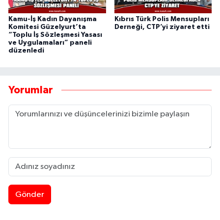
Kamu-İş Kadın Dayanışma
Kıbrıs Türk Polis Mensupları
Komitesi Güzelyurt’ta
Derneği, CTP’yi ziyaret etti
“Toplu İş Sözleşmesi Yasası
ve Uygulamaları” paneli
düzenledi
Yorumlar
Gönder