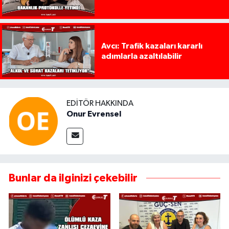
Avcı: Trafik kazaları kararlı
adımlarla azaltılabilir
EDITÖR HAKKINDA
Onur Evrensel
Bunlar da ilginizi çekebilir