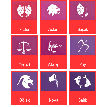
İkizler
Aslan
Başak
Terazi
Akrep
Yay
Oğlak
Kova
Balık