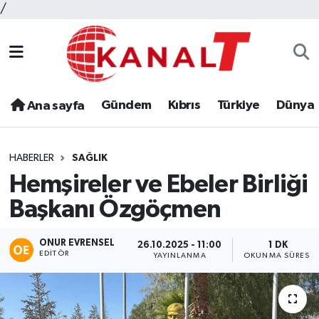
/
Gündem
Kıbrıs
Türkiye
Dünya
Ana sayfa
HABERLER
SAĞLIK
Hemşireler ve Ebeler Birliği
Başkanı Özgöçmen
ONUR EVRENSEL
26.10.2025 - 11:00
1 DK
EDITÖR
YAYINLANMA
OKUNMA SÜRESI