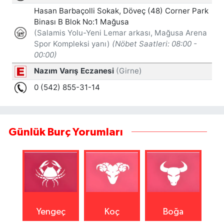
Günlük Burç Yorumları
Yengeç
Koç
Boğa