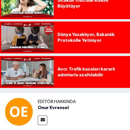
Sıcaklar Hastalık Riskini
Büyütüyor
Dünya Yasaklıyor, Bakanlık
Protokolle Yetiniyor
Avcı: Trafik kazaları kararlı
adımlarla azaltılabilir
EDITÖR HAKKINDA
Onur Evrensel