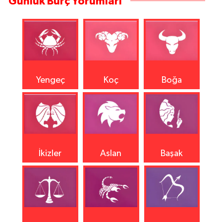
Günlük Burç Yorumları
Yengeç
Koç
Boğa
İkizler
Aslan
Başak