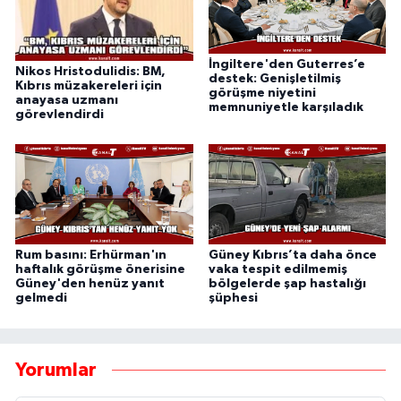
İngiltere'den Guterres’e
Nikos Hristodulidis: BM,
destek: Genişletilmiş
Kıbrıs müzakereleri için
görüşme niyetini
anayasa uzmanı
memnuniyetle karşıladık
görevlendirdi
Rum basını: Erhürman'ın
Güney Kıbrıs’ta daha önce
haftalık görüşme önerisine
vaka tespit edilmemiş
Güney'den henüz yanıt
bölgelerde şap hastalığı
gelmedi
şüphesi
Yorumlar