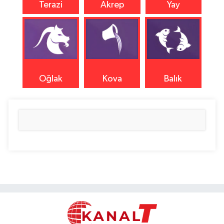
Terazi
Akrep
Yay
Oğlak
Kova
Balık