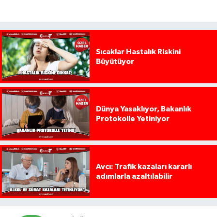
Sıcaklar Hastalık Riskini
Büyütüyor
Dünya Yasaklıyor, Bakanlık
Protokolle Yetiniyor
Avcı: Trafik kazaları kararlı
adımlarla azaltılabilir