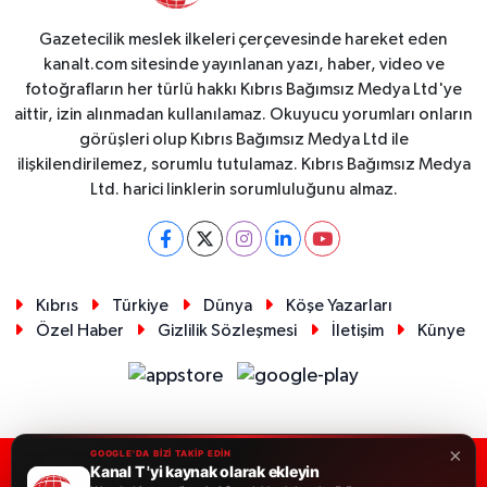
Gazetecilik meslek ilkeleri çerçevesinde hareket eden
kanalt.com sitesinde yayınlanan yazı, haber, video ve
fotoğrafların her türlü hakkı Kıbrıs Bağımsız Medya Ltd'ye
aittir, izin alınmadan kullanılamaz. Okuyucu yorumları onların
görüşleri olup Kıbrıs Bağımsız Medya Ltd ile
ilişkilendirilemez, sorumlu tutulamaz. Kıbrıs Bağımsız Medya
Ltd. harici linklerin sorumluluğunu almaz.
Kıbrıs
Türkiye
Dünya
Köşe Yazarları
Özel Haber
Gizlilik Sözleşmesi
İletişim
Künye
×
GOOGLE'DA BİZİ TAKİP EDİN
Kanal T 'yi kaynak olarak ekleyin
RSS
Copyright © 2026. Her hakkı saklıdır.