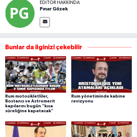
EDITÖR HAKKINDA
Pınar Gözek
Bunlar da ilginizi çekebilir
Rum motosikletliler,
Rum yönetiminde kabine
Bostancı ve Astromerit
revizyonu
kapılarını bugün “kısa
süreliğine kapatacak”