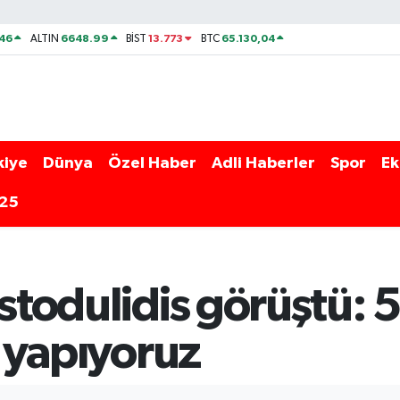
46
6648.99
13.773
65.130,04
ALTIN
BİST
BTC
kiye
Dünya
Özel Haber
Adli Haberler
Spor
Ek
025
istodulidis görüştü: 
k yapıyoruz