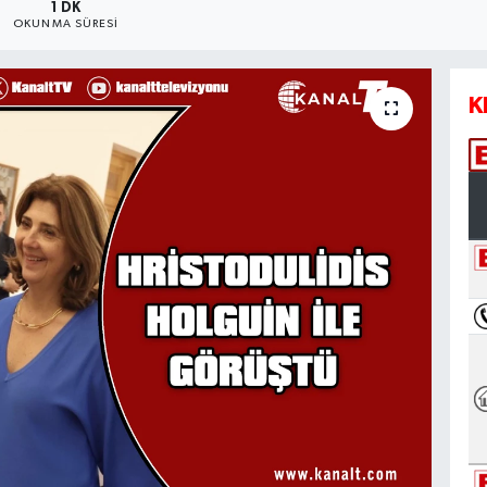
1 DK
OKUNMA SÜRESI
K