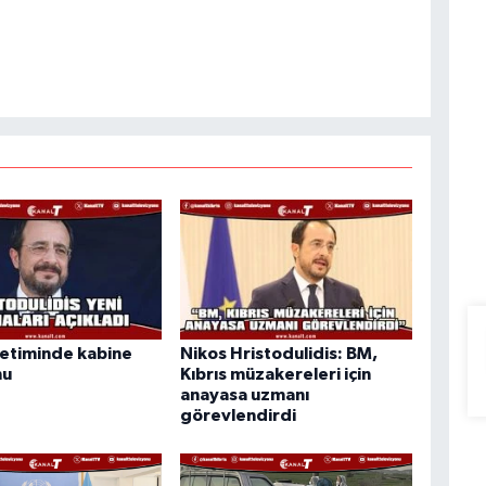
etiminde kabine
Nikos Hristodulidis: BM,
nu
Kıbrıs müzakereleri için
anayasa uzmanı
görevlendirdi