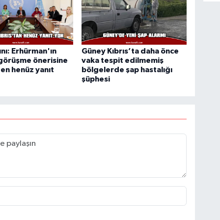
nı: Erhürman'ın
Güney Kıbrıs’ta daha önce
 görüşme önerisine
vaka tespit edilmemiş
en henüz yanıt
bölgelerde şap hastalığı
şüphesi