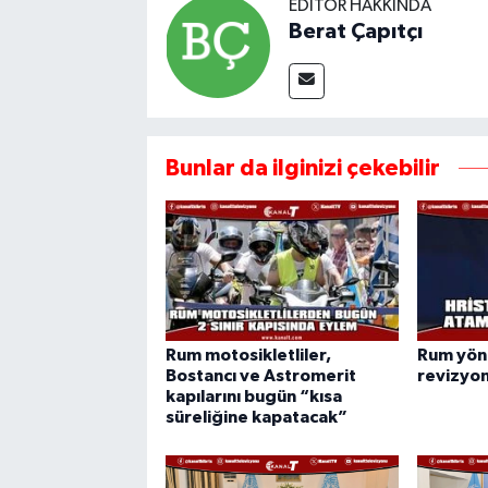
EDITÖR HAKKINDA
Berat Çapıtçı
Bunlar da ilginizi çekebilir
Rum motosikletliler,
Rum yön
Bostancı ve Astromerit
revizyo
kapılarını bugün “kısa
süreliğine kapatacak”