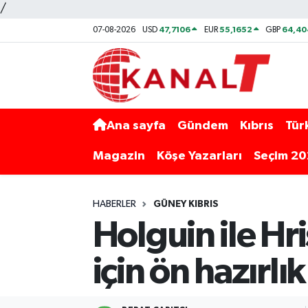
/
47,7106
55,1652
64,40
07-08-2026
USD
EUR
GBP
Ana sayfa
Gündem
Kıbrıs
Tür
Magazin
Köşe Yazarları
Seçim 2
HABERLER
GÜNEY KIBRIS
Holguin ile Hr
için ön hazırlı