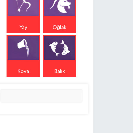
Yay
Oğlak
Kova
Balık