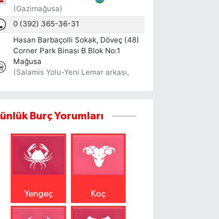
ünlük Burç Yorumları
Yengeç
Koç