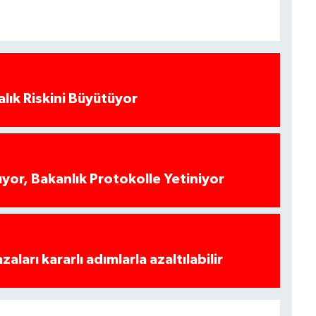
alık Riskini Büyütüyor
yor, Bakanlık Protokolle Yetiniyor
azaları kararlı adımlarla azaltılabilir