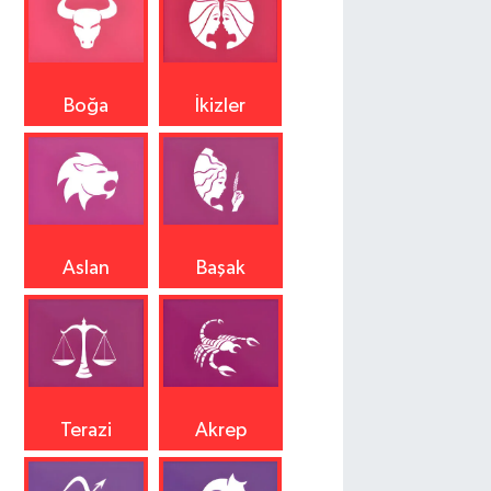
Boğa
İkizler
Aslan
Başak
Terazi
Akrep