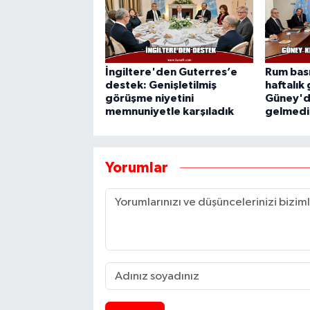
İngiltere'den Guterres’e
Rum bası
destek: Genişletilmiş
haftalık
görüşme niyetini
Güney'd
memnuniyetle karşıladık
gelmedi
Yorumlar