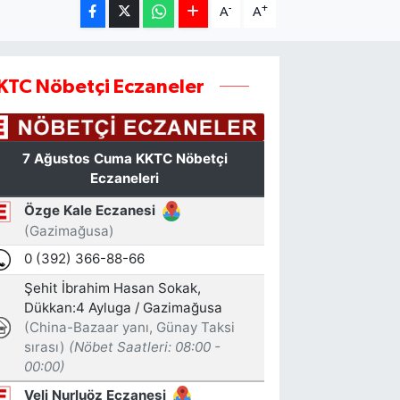
-
+
A
A
KTC Nöbetçi Eczaneler