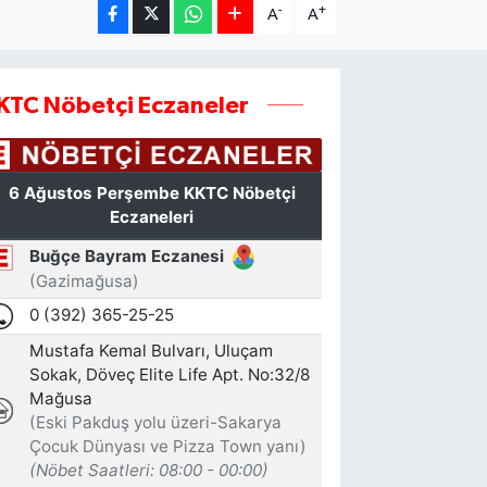
-
+
A
A
KTC Nöbetçi Eczaneler