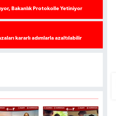
yor, Bakanlık Protokolle Yetiniyor
azaları kararlı adımlarla azaltılabilir