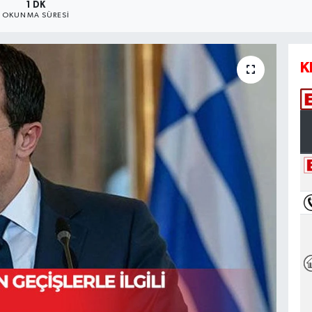
1 DK
OKUNMA SÜRESI
K