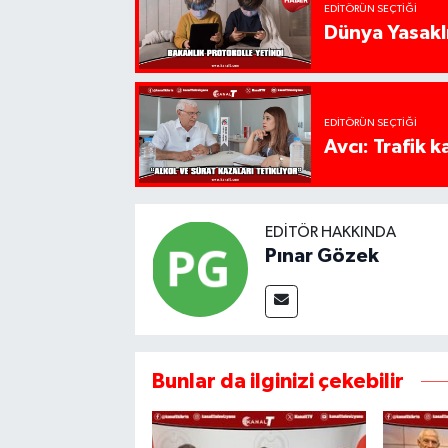
EDITÖRÜN SEÇTIĞI
Dünya Yasaklı
EDITÖRÜN SEÇTIĞI
Avcı: Trafik k
EDITÖR HAKKINDA
Pınar Gözek
Bunlar da ilginizi çekebilir