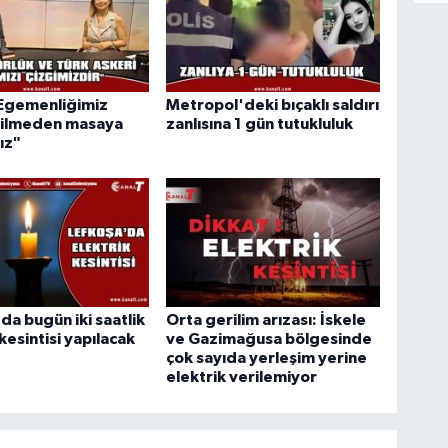
"Egemenliğimiz
Metropol'deki bıçaklı saldırı
dilmeden masaya
zanlısına 1 gün tutukluluk
ız"
da bugün iki saatlik
Orta gerilim arızası: İskele
kesintisi yapılacak
ve Gazimağusa bölgesinde
çok sayıda yerleşim yerine
elektrik verilemiyor