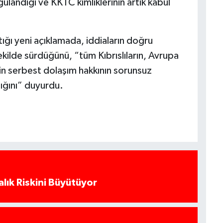
gulandığı ve KKTC kimliklerinin artık kabul
tığı yeni açıklamada, iddiaların doğru
şekilde sürdüğünü, “tüm Kıbrıslıların, Avrupa
rin serbest dolaşım hakkının sorunsuz
ığını” duyurdu.
alık Riskini Büyütüyor