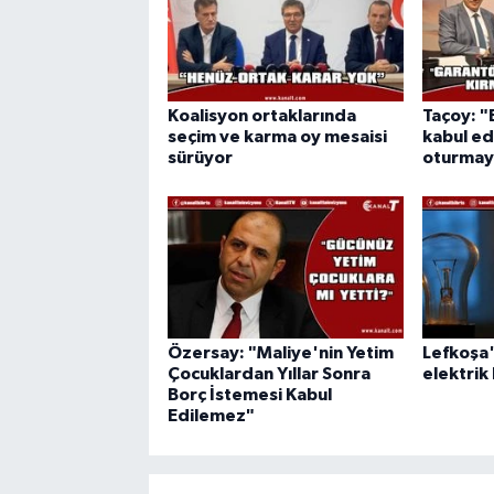
Koalisyon ortaklarında
Taçoy: 
seçim ve karma oy mesaisi
kabul e
sürüyor
oturmay
Özersay: "Maliye'nin Yetim
Lefkoşa'
Çocuklardan Yıllar Sonra
elektrik 
Borç İstemesi Kabul
Edilemez"