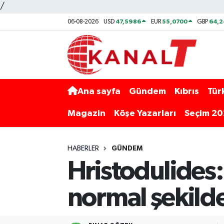
/
47,5986
55,0700
64,2
06-08-2026
USD
EUR
GBP
Ana sayfa
Gündem
Kıbrıs
Tür
Magazin
Köşe Yazarları
Seçim 2
HABERLER
GÜNDEM
Hristodulides
normal şekil