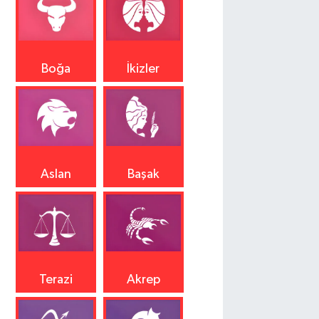
Boğa
İkizler
Aslan
Başak
Terazi
Akrep