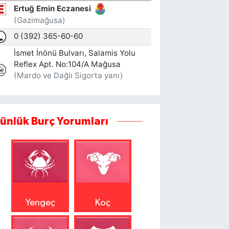
ünlük Burç Yorumları
Yengeç
Koç