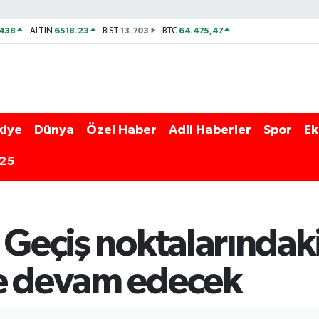
438
6518.23
13.703
64.475,47
ALTIN
BİST
BTC
kiye
Dünya
Özel Haber
Adli Haberler
Spor
Ek
025
: Geçiş noktalarında
de devam edecek