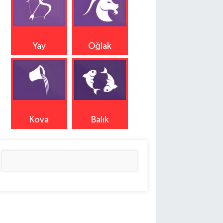
Yay
Oğlak
Kova
Balık