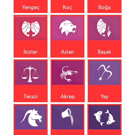
Yengeç
Koç
Boğa
İkizler
Aslan
Başak
Terazi
Akrep
Yay