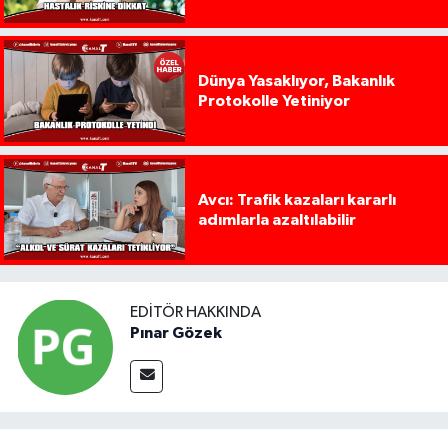
Dünya Yasaklıyor, Bakanlık
Protokolle Yetiniyor
Avcı: Trafik kazaları kararlı
adımlarla azaltılabilir
EDITÖR HAKKINDA
Pınar Gözek