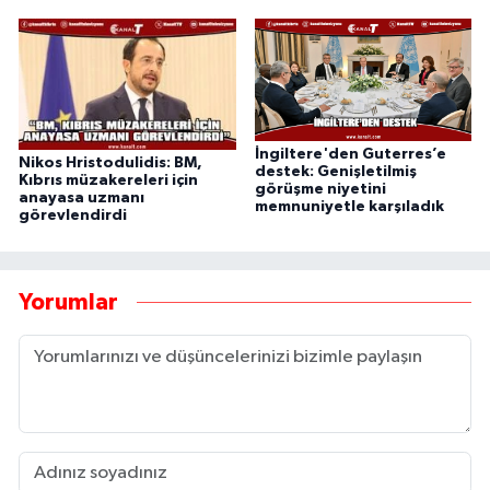
İngiltere'den Guterres’e
Nikos Hristodulidis: BM,
destek: Genişletilmiş
Kıbrıs müzakereleri için
görüşme niyetini
anayasa uzmanı
memnuniyetle karşıladık
görevlendirdi
Yorumlar