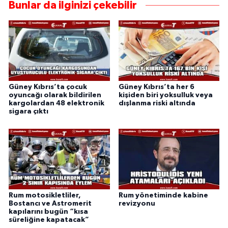
Bunlar da ilginizi çekebilir
Güney Kıbrıs’ta çocuk
Güney Kıbrıs’ta her 6
oyuncağı olarak bildirilen
kişiden biri yoksulluk veya
kargolardan 48 elektronik
dışlanma riski altında
sigara çıktı
Rum motosikletliler,
Rum yönetiminde kabine
Bostancı ve Astromerit
revizyonu
kapılarını bugün “kısa
süreliğine kapatacak”