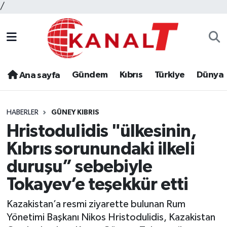
/
Gündem
Kıbrıs
Türkiye
Dünya
Ana sayfa
HABERLER
GÜNEY KIBRIS
Hristodulidis "ülkesinin,
Kıbrıs sorunundaki ilkeli
duruşu” sebebiyle
Tokayev’e teşekkür etti
Kazakistan’a resmi ziyarette bulunan Rum
Yönetimi Başkanı Nikos Hristodulidis, Kazakistan