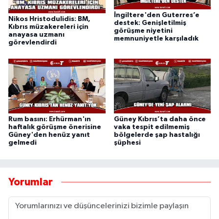
İngiltere'den Guterres’e
Nikos Hristodulidis: BM,
destek: Genişletilmiş
Kıbrıs müzakereleri için
görüşme niyetini
anayasa uzmanı
memnuniyetle karşıladık
görevlendirdi
Rum basını: Erhürman'ın
Güney Kıbrıs’ta daha önce
haftalık görüşme önerisine
vaka tespit edilmemiş
Güney'den henüz yanıt
bölgelerde şap hastalığı
gelmedi
şüphesi
Yorumlar