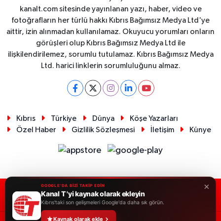
kanalt.com sitesinde yayınlanan yazı, haber, video ve
fotoğrafların her türlü hakkı Kıbrıs Bağımsız Medya Ltd'ye
aittir, izin alınmadan kullanılamaz. Okuyucu yorumları onların
görüşleri olup Kıbrıs Bağımsız Medya Ltd ile
ilişkilendirilemez, sorumlu tutulamaz. Kıbrıs Bağımsız Medya
Ltd. harici linklerin sorumluluğunu almaz.
Kıbrıs
Türkiye
Dünya
Köşe Yazarları
Özel Haber
Gizlilik Sözleşmesi
İletişim
Künye
×
GOOGLE'DA BİZİ TAKİP EDİN
Kanal T 'yi kaynak olarak ekleyin
RSS
Copyright © 2026. Her hakkı saklıdır.
Kıbrıs'taki son gelişmeleri Google'da daha sık görün.
Kaynak olarak ekle