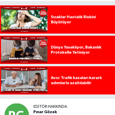
Sıcaklar Hastalık Riskini
Büyütüyor
Dünya Yasaklıyor, Bakanlık
Protokolle Yetiniyor
Avcı: Trafik kazaları kararlı
adımlarla azaltılabilir
EDITÖR HAKKINDA
Pınar Gözek