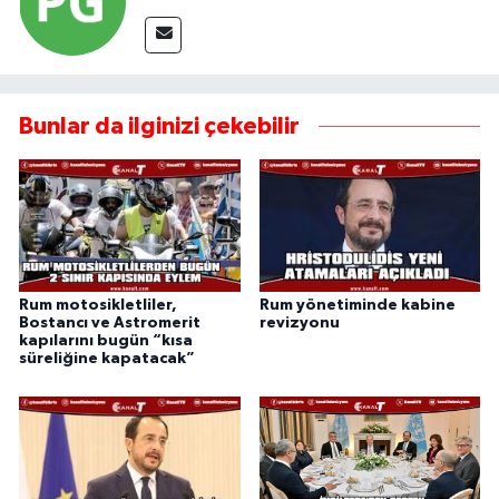
Bunlar da ilginizi çekebilir
Rum motosikletliler,
Rum yönetiminde kabine
Bostancı ve Astromerit
revizyonu
kapılarını bugün “kısa
süreliğine kapatacak”