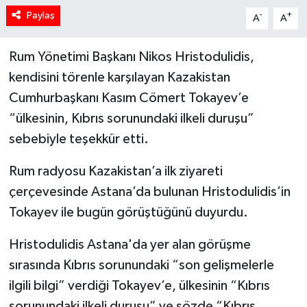
Paylaş
-
+
A
A
Rum Yönetimi Başkanı Nikos Hristodulidis,
kendisini törenle karşılayan Kazakistan
Cumhurbaşkanı Kasım Cömert Tokayev’e
“ülkesinin, Kıbrıs sorunundaki ilkeli duruşu”
sebebiyle teşekkür etti.
Rum radyosu Kazakistan’a ilk ziyareti
çerçevesinde Astana’da bulunan Hristodulidis’in
Tokayev ile bugün görüştüğünü duyurdu.
Hristodulidis Astana'da yer alan görüşme
sırasında Kıbrıs sorunundaki “son gelişmelerle
ilgili bilgi” verdiği Tokayev’e, ülkesinin “Kıbrıs
sorunundaki ilkeli duruşu” ve sözde “Kıbrıs