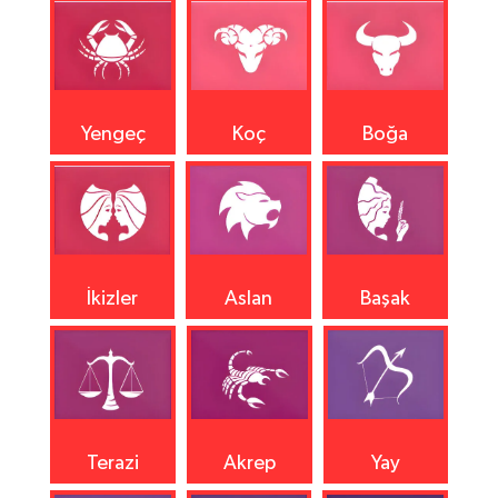
Yengeç
Koç
Boğa
İkizler
Aslan
Başak
Terazi
Akrep
Yay