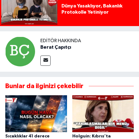
Dünya Yasaklıyor, Bakanlık
Protokolle Yetiniyor
EDITÖR HAKKINDA
Berat Çapıtçı
Bunlar da ilginizi çekebilir
Sıcaklıklar 41 derece
Holguín: Kıbrıs’ta