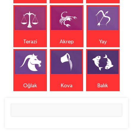
Terazi
Akrep
Yay
Oğlak
Kova
Balık