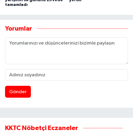
yarışının ilk gününü zirvede
yerdir
tamamladı
Yorumlar
Gönder
KKTC Nöbetçi Eczaneler