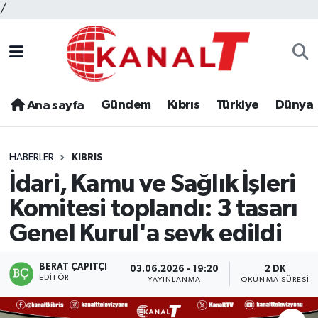
/
Gündem
Kıbrıs
Türkiye
Dünya
Ana sayfa
HABERLER
KIBRIS
İdari, Kamu ve Sağlık İşleri
Komitesi toplandı: 3 tasarı
Genel Kurul'a sevk edildi
BERAT ÇAPITÇI
03.06.2026 - 19:20
2 DK
EDITÖR
YAYINLANMA
OKUNMA SÜRESI