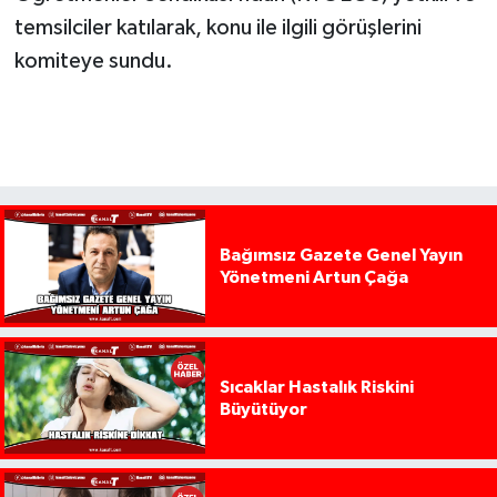
temsilciler katılarak, konu ile ilgili görüşlerini
komiteye sundu.
Bağımsız Gazete Genel Yayın
Yönetmeni Artun Çağa
Sıcaklar Hastalık Riskini
Büyütüyor