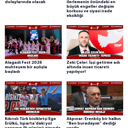
dolaylarında olacak
ilerlemenin önündeki en
büyük engeller değişim
korkusu ve siyasi irade
eksikliği
Alagadi Fest 2026
Zeki Çeler: İşçi getirme adı
muhteşem bir açılışla
altında insan ticareti
başladı
yapılıyor!
Kıbrıslı Türk bisikletçi Ege
Akpınar: Erenköy bir halkın
Erülkü, Isparta’daki yol
“Ben buradayım” dediği