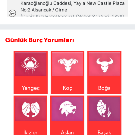
Günlük Burç Yorumları
Yengeç
Koç
Boğa
İkizler
Aslan
Başak