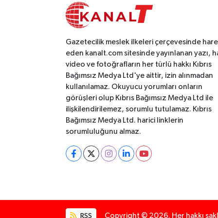
Gazetecilik meslek ilkeleri çerçevesinde har
eden kanalt.com sitesinde yayınlanan yazı, h
video ve fotoğrafların her türlü hakkı Kıbrıs
Bağımsız Medya Ltd'ye aittir, izin alınmadan
kullanılamaz. Okuyucu yorumları onların
görüşleri olup Kıbrıs Bağımsız Medya Ltd ile
ilişkilendirilemez, sorumlu tutulamaz. Kıbrıs
Bağımsız Medya Ltd. harici linklerin
sorumluluğunu almaz.
RSS
Copyright © 2026. Her hakkı saklı