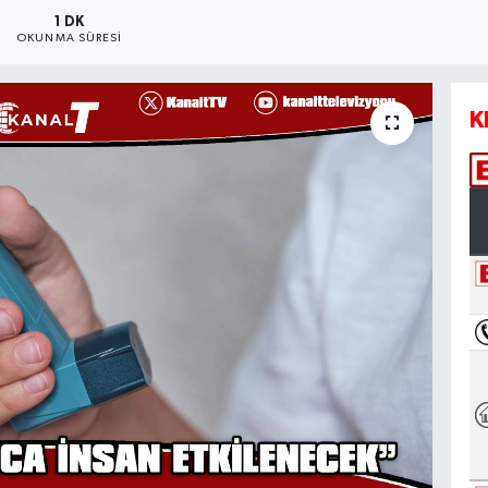
1 DK
OKUNMA SÜRESI
K