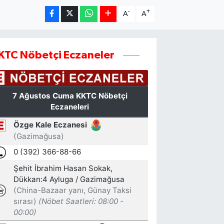
-
+
A
A
KTC Nöbetçi Eczaneler