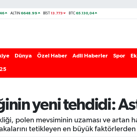
46
6648.99
13.773
65.130,04
ALTIN
BİST
BTC
kiye
Dünya
Özel Haber
Adli Haberler
Spor
Ek
025
ğinin yeni tehdidi: A
liği, polen mevsiminin uzaması ve artan hava 
kalarını tetikleyen en büyük faktörlerden b