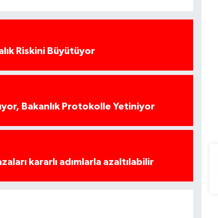
alık Riskini Büyütüyor
yor, Bakanlık Protokolle Yetiniyor
azaları kararlı adımlarla azaltılabilir