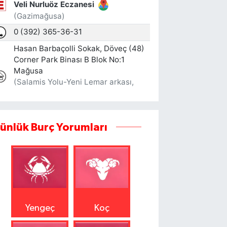
ünlük Burç Yorumları
Yengeç
Koç