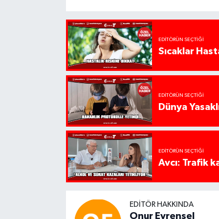
EDITÖRÜN SEÇTIĞI
Sıcaklar Hast
EDITÖRÜN SEÇTIĞI
Dünya Yasaklı
EDITÖRÜN SEÇTIĞI
Avcı: Trafik k
EDITÖR HAKKINDA
Onur Evrensel