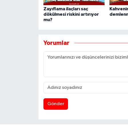
Zayıflama ilaçları saç
Kahvenin
dökülmesi riskini artırıyor
demlenme
mu?
Yorumlar
Gönder