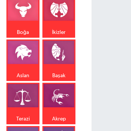
Boğa
İkizler
Aslan
Başak
Terazi
Akrep