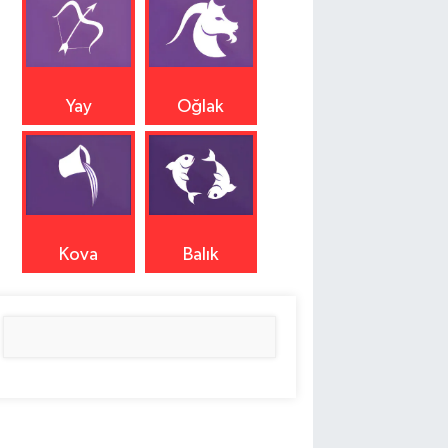
Yay
Oğlak
Kova
Balık