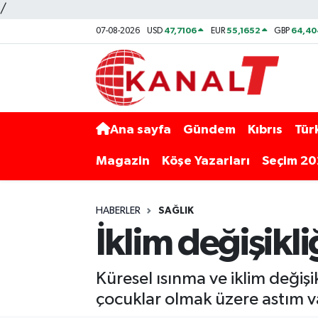
/
47,7106
55,1652
64,40
07-08-2026
USD
EUR
GBP
Ana sayfa
Gündem
Kıbrıs
Tür
Magazin
Köşe Yazarları
Seçim 2
HABERLER
SAĞLIK
İklim değişikli
Küresel ısınma ve iklim değişik
çocuklar olmak üzere astım va