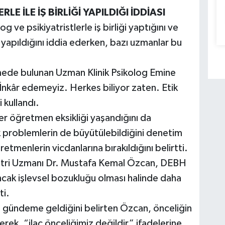
E İLE İŞ BİRLİĞİ YAPILDIĞI İDDİASI
og ve psikiyatristlerle iş birliği yaptığını ve
e yapıldığını iddia ederken, bazı uzmanlar bu
irmede bulunan Uzman Klinik Psikolog Emine
 İnkâr edemeyiz. Herkes biliyor zaten. Etik
 kullandı.
er öğretmen eksikliği yaşandığını da
 problemlerin de büyütülebildiğini denetim
tmenlerin vicdanlarına bırakıldığını belirtti.
atri Uzmanı Dr. Mustafa Kemal Özcan, DEBH
ancak işlevsel bozukluğu olması halinde daha
ti.
de gündeme geldiğini belirten Özcan, önceliğin
zerek, “ilaç önceliğimiz değildir” ifadelerine