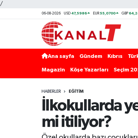
/
47,5986
55,0700
64,2
06-08-2026
USD
EUR
GBP
Ana sayfa
Gündem
Kıbrıs
Tür
Magazin
Köşe Yazarları
Seçim 2
HABERLER
EĞITIM
İlkokullarda y
mi itiliyor?
Özel okullarda bazı çocukların