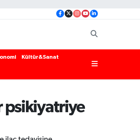
onomi
Kültür&Sanat
 psikiyatriye
e ilaç tedavisine