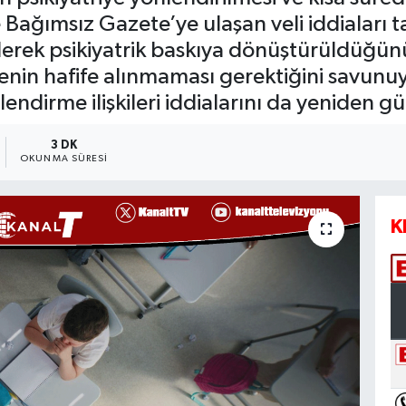
e Bağımsız Gazete’ye ulaşan veli iddiaları t
lerek psikiyatrik baskıya dönüştürüldüğün
itenin hafife alınmaması gerektiğini savunuy
endirme ilişkileri iddialarını da yeniden g
3 DK
OKUNMA SÜRESI
K