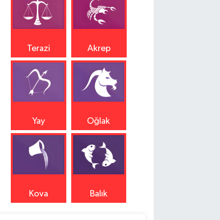
Terazi
Akrep
Yay
Oğlak
Kova
Balık