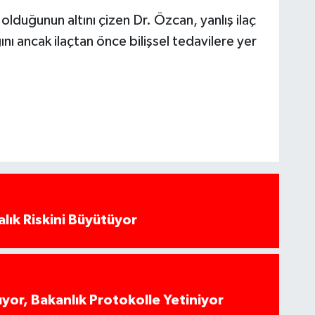
 olduğunun altını çizen Dr. Özcan, yanlış ilaç
ı ancak ilaçtan önce bilişsel tedavilere yer
alık Riskini Büyütüyor
yor, Bakanlık Protokolle Yetiniyor