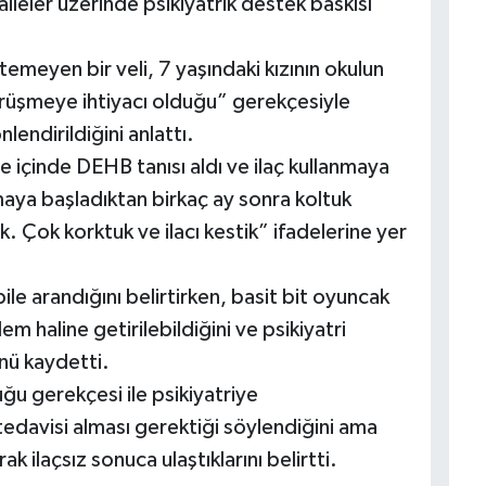
ileler üzerinde psikiyatrik destek baskısı
temeyen bir veli, 7 yaşındaki kızının okulun
örüşmeye ihtiyacı olduğu” gerekçesiyle
lendirildiğini anlattı.
re içinde DEHB tanısı aldı ve ilaç kullanmaya
nmaya başladıktan birkaç ay sonra koltuk
k. Çok korktuk ve ilacı kestik” ifadelerine yer
ile arandığını belirtirken, basit bit oyuncak
m haline getirilebildiğini ve psikiyatri
nü kaydetti.
uğu gerekçesi ile psikiyatriye
ç tedavisi alması gerektiği söylendiğini ama
ak ilaçsız sonuca ulaştıklarını belirtti.