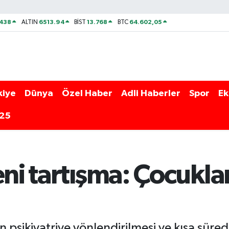
438
6513.94
13.768
64.602,05
ALTIN
BİST
BTC
kiye
Dünya
Özel Haber
Adli Haberler
Spor
Ek
025
eni tartışma: Çocuklar
 psikiyatriye yönlendirilmesi ve kısa süred