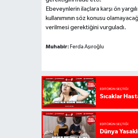
Ebeveynlerin ilaçlara karşı ön yargılı
kullanımının söz konusu olamayacağın
verilmesi gerektiğini vurguladı.
Muhabir:
Ferda Aşıroğlu
EDITÖRÜN SEÇTIĞI
Sıcaklar Hast
EDITÖRÜN SEÇTIĞI
Dünya Yasaklı