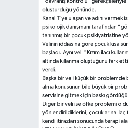
“davranış kontrolü” gerekçeleriyle a
oluşturduğu yönünde.
Kanal T’ye ulaşan ve adını vermek is
psikolojik danışmanı tarafından “g
tanınmış bir çocuk psikiyatristine yön
Velinin iddiasına göre çocuk kısa sü
başladı. Aynı veli “Kızım ilacı kulla
altında kıllanma oluştuğunu fark etti
verdi.
Başka bir veli küçük bir problemde b
alma konusunun bile büyük bir proble
servisine gitmek için baskı gördüğü
Diğer bir veli ise öfke problemi old
yönlendirildiklerini, çocuklarına ila
kendi itirazları sonucunda terapi alar