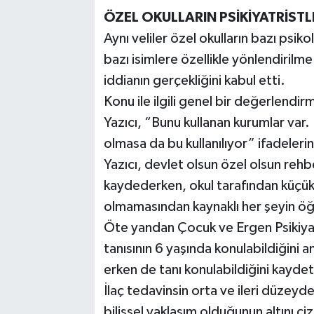
ÖZEL OKULLARIN PSİKİYATRİSTLERL
Aynı veliler özel okulların bazı psikol
bazı isimlere özellikle yönlendirilm
iddianın gerçekliğini kabul etti.
Konu ile ilgili genel bir değerlend
Yazıcı, “Bunu kullanan kurumlar var.
olmasa da bu kullanılıyor” ifadelerini
Yazıcı, devlet olsun özel olsun rehb
kaydederken, okul tarafından küçük
olmamasından kaynaklı her şeyin öğre
Öte yandan Çocuk ve Ergen Psikiy
tanısının 6 yaşında konulabildiğini 
erken de tanı konulabildiğini kaydet
İlaç tedavinsin orta ve ileri düzey
bilişsel yaklaşım olduğunun altını çi