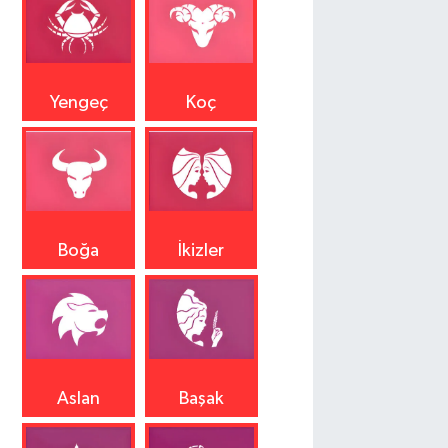
Yengeç
Koç
Boğa
İkizler
Aslan
Başak