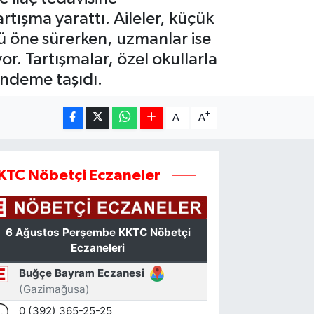
artışma yarattı. Aileler, küçük
ü öne sürerken, uzmanlar ise
or. Tartışmalar, özel okullarla
ündeme taşıdı.
-
+
A
A
KTC Nöbetçi Eczaneler