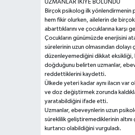
UZMANLAR İKİYE BÖLÜNDÜ
Birçok psikolog ilk yönlendirmenin 
hem fikir olurken, ailelerin de birço
abarttıklarını ve çocuklarına karşı 
Çocukların günümüzde enerjisini ata
sürelerinin uzun olmasından dolayı ço
düzenleyemediğini dikkat eksikliği, 
doğduğunu belirten uzmanlar, ebevey
reddettiklerini kaydetti.
Ülkede yeteri kadar aynı ilacın var o
ve doz değiştirmek zorunda kaldıkl
yaratabildiğini ifade etti.
Uzmanlar, ebeveynlerin uzun psikoloji
süreklilik geliştiremediklerinin altın
kurtarıcı olabildiğini vurguladı.