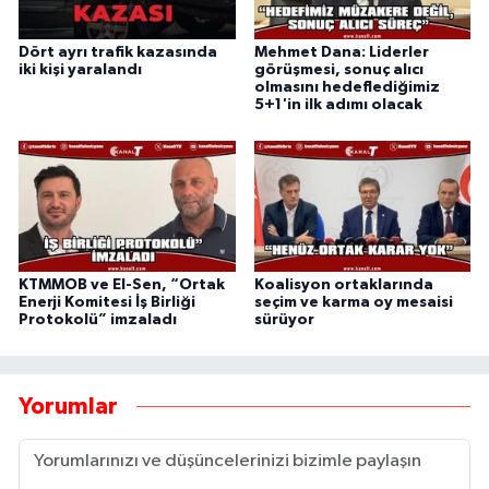
Dört ayrı trafik kazasında
Mehmet Dana: Liderler
iki kişi yaralandı
görüşmesi, sonuç alıcı
olmasını hedeflediğimiz
5+1'in ilk adımı olacak
KTMMOB ve El-Sen, “Ortak
Koalisyon ortaklarında
Enerji Komitesi İş Birliği
seçim ve karma oy mesaisi
Protokolü” imzaladı
sürüyor
Yorumlar