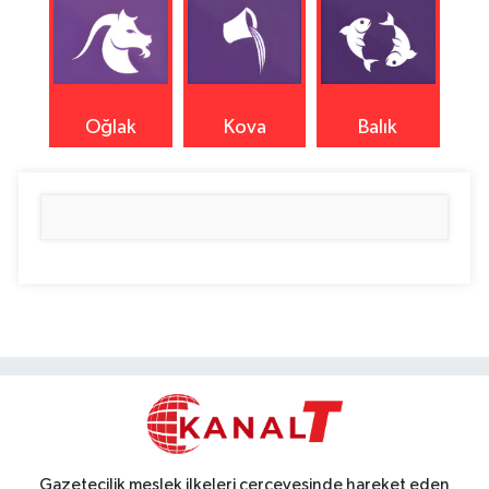
Oğlak
Kova
Balık
Gazetecilik meslek ilkeleri çerçevesinde hareket eden