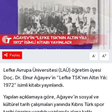
Paylaş
-
+
A
A
Lefke Avrupa Üniversitesi (LAÜ) öğretim üyesi
Doç. Dr. Elnur Ağayev’in “Lefke TSK’nın Altın Yılı:
1972” isimli kitabı yayınlandı.
Yapılan açıklamaya göre, Ağayev’in sosyal ve
kültürel tarih çalışmaları yanında Kıbrıs Türk spor
tarihi üzerine yazdığı yazılarıyla alana katkı