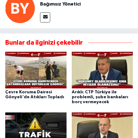
Bağımsız Yönetici
Bunlar da ilginizi çekebilir
Çevre Koruma Dairesi
Arıklı: CTP Türkiye ile
Gönyeli'de Atıkları Topladı
problemli, şube bankaları
borç vermeyecek