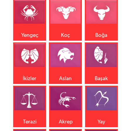
Yengeç
Koç
Boğa
İkizler
Aslan
Başak
Terazi
Akrep
Yay