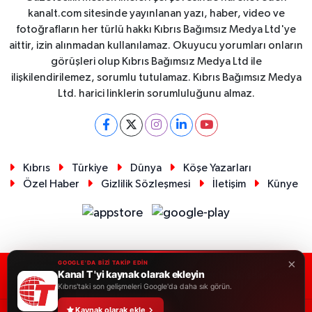
kanalt.com sitesinde yayınlanan yazı, haber, video ve
fotoğrafların her türlü hakkı Kıbrıs Bağımsız Medya Ltd'ye
aittir, izin alınmadan kullanılamaz. Okuyucu yorumları onların
görüşleri olup Kıbrıs Bağımsız Medya Ltd ile
ilişkilendirilemez, sorumlu tutulamaz. Kıbrıs Bağımsız Medya
Ltd. harici linklerin sorumluluğunu almaz.
Kıbrıs
Türkiye
Dünya
Köşe Yazarları
Özel Haber
Gizlilik Sözleşmesi
İletişim
Künye
×
GOOGLE'DA BİZİ TAKİP EDİN
Kanal T 'yi kaynak olarak ekleyin
RSS
Copyright © 2026. Her hakkı saklıdır.
Kıbrıs'taki son gelişmeleri Google'da daha sık görün.
Kaynak olarak ekle