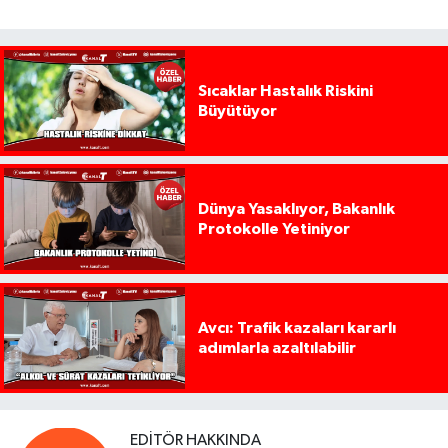
Sıcaklar Hastalık Riskini
Büyütüyor
Dünya Yasaklıyor, Bakanlık
Protokolle Yetiniyor
Avcı: Trafik kazaları kararlı
adımlarla azaltılabilir
EDITÖR HAKKINDA