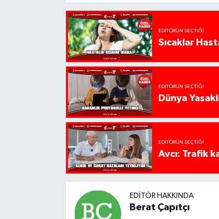
EDITÖRÜN SEÇTIĞI
Sıcaklar Hast
EDITÖRÜN SEÇTIĞI
Dünya Yasaklı
EDITÖRÜN SEÇTIĞI
Avcı: Trafik k
EDITÖR HAKKINDA
Berat Çapıtçı