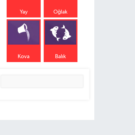
Yay
Oğlak
Kova
Balık