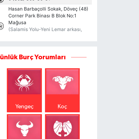
ünlük Burç Yorumları
Yengeç
Koç