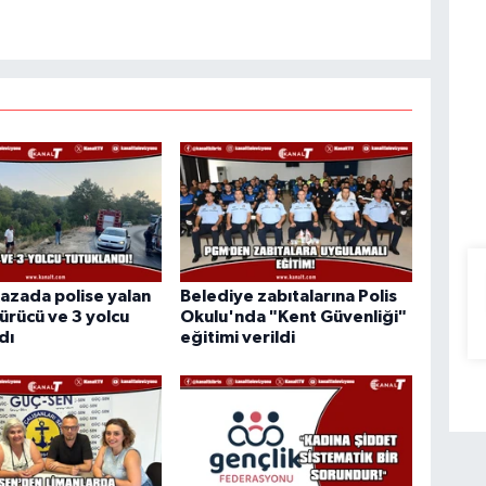
azada polise yalan
Belediye zabıtalarına Polis
ürücü ve 3 yolcu
Okulu'nda "Kent Güvenliği"
dı
eğitimi verildi