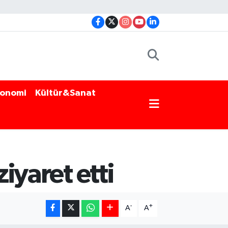
onomi
Kültür&Sanat
iyaret etti
-
+
A
A