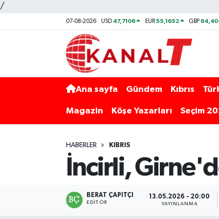
/
47,7106
55,1652
64,40
07-08-2026
USD
EUR
GBP
Ana sayfa
Gündem
Kıbrıs
Tür
Magazin
Köşe Yazarları
Seçim 2
HABERLER
KIBRIS
İncirli, Girne'
BERAT ÇAPITÇI
13.05.2026 - 20:00
EDITÖR
YAYINLANMA