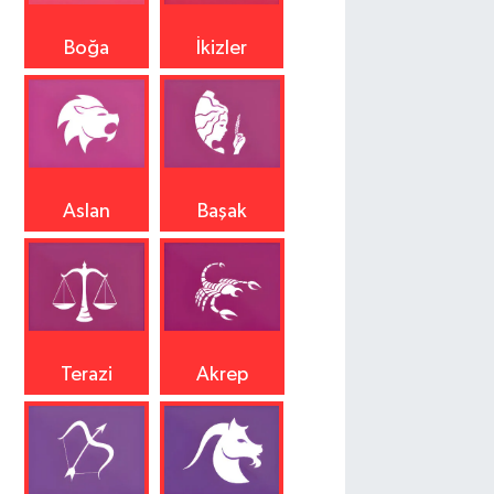
Boğa
İkizler
Aslan
Başak
Terazi
Akrep