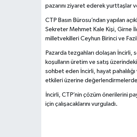
pazarını ziyaret ederek yurttaşlar 
CTP Basın Bürosu’ndan yapılan açıkl
Sekreter Mehmet Kale Kişi, Girne İlç
milletvekilleri Ceyhun Birinci ve Faz
Pazarda tezgahları dolaşan İncirli, s
koşulların üretim ve satış üzerindeki e
sohbet eden İncirli, hayat pahalılığ
etkileri üzerine değerlendirmelerd
İncirli, CTP’nin çözüm önerilerini p
için çalışacaklarını vurguladı.