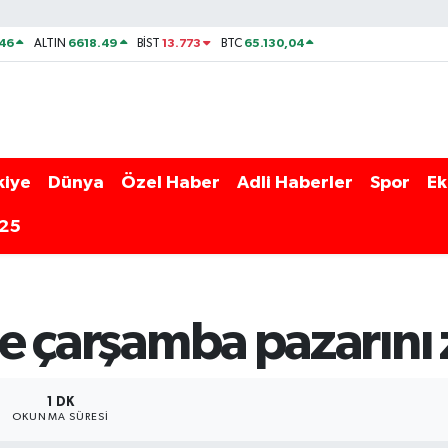
46
6618.49
13.773
65.130,04
ALTIN
BİST
BTC
kiye
Dünya
Özel Haber
Adli Haberler
Spor
Ek
025
de çarşamba pazarını z
1 DK
OKUNMA SÜRESI