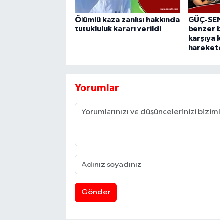
Ölümlü kaza zanlısı hakkında
GÜÇ-SEN:
tutukluluk kararı verildi
benzer b
karşıya 
hareket
Yorumlar
Gönder