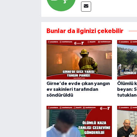
Bunlar da ilginizi çekebilir
Girne’de evde çıkan yangın
Ölümlü k
ev sakinleri tarafından
beyan: S
söndürüldü
tutuklan