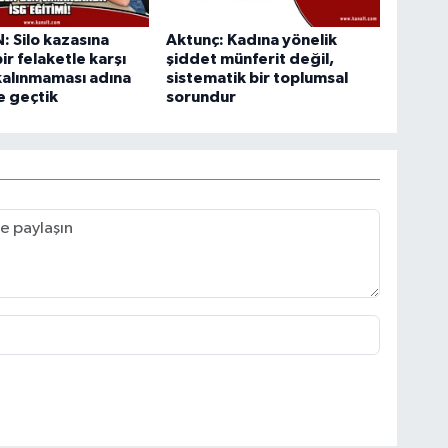
 Silo kazasına
Aktunç: Kadına yönelik
ir felaketle karşı
şiddet münferit değil,
kalınmaması adına
sistematik bir toplumsal
e geçtik
sorundur