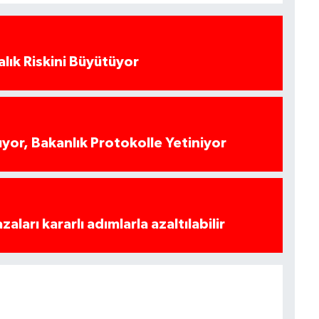
alık Riskini Büyütüyor
yor, Bakanlık Protokolle Yetiniyor
azaları kararlı adımlarla azaltılabilir