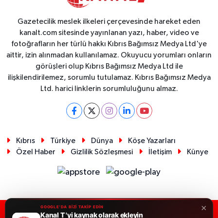
Gazetecilik meslek ilkeleri çerçevesinde hareket eden
kanalt.com sitesinde yayınlanan yazı, haber, video ve
fotoğrafların her türlü hakkı Kıbrıs Bağımsız Medya Ltd'ye
aittir, izin alınmadan kullanılamaz. Okuyucu yorumları onların
görüşleri olup Kıbrıs Bağımsız Medya Ltd ile
ilişkilendirilemez, sorumlu tutulamaz. Kıbrıs Bağımsız Medya
Ltd. harici linklerin sorumluluğunu almaz.
Kıbrıs
Türkiye
Dünya
Köşe Yazarları
Özel Haber
Gizlilik Sözleşmesi
İletişim
Künye
×
GOOGLE'DA BİZİ TAKİP EDİN
Kanal T 'yi kaynak olarak ekleyin
RSS
Copyright © 2026. Her hakkı saklıdır.