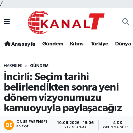
/
Gündem
Kıbrıs
Türkiye
Dünya
Ana sayfa
HABERLER
GÜNDEM
İncirli: Seçim tarihi
belirlendikten sonra yeni
dönem vizyonumuzu
kamuoyuyla paylaşacağız
ONUR EVRENSEL
10.06.2026 - 15:06
4 DK
EDITÖR
YAYINLANMA
OKUNMA SÜRESI