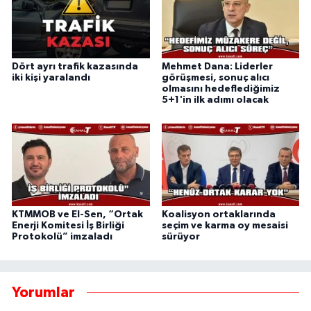
Dört ayrı trafik kazasında
Mehmet Dana: Liderler
iki kişi yaralandı
görüşmesi, sonuç alıcı
olmasını hedeflediğimiz
5+1'in ilk adımı olacak
KTMMOB ve El-Sen, “Ortak
Koalisyon ortaklarında
Enerji Komitesi İş Birliği
seçim ve karma oy mesaisi
Protokolü” imzaladı
sürüyor
Yorumlar