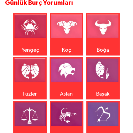
Günlük Burç Yorumları
Yengeç
Koç
Boğa
İkizler
Aslan
Başak