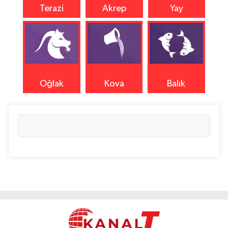
Terazi
Akrep
Yay
Oğlak
Kova
Balık