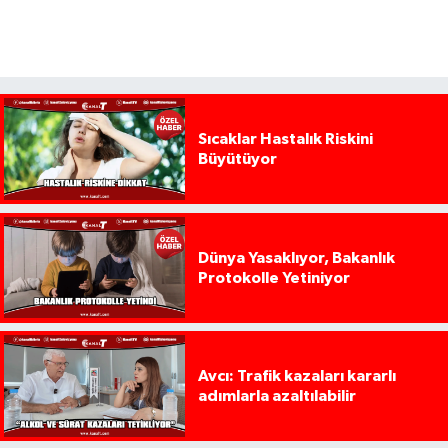
Sıcaklar Hastalık Riskini
Büyütüyor
Dünya Yasaklıyor, Bakanlık
Protokolle Yetiniyor
Avcı: Trafik kazaları kararlı
adımlarla azaltılabilir