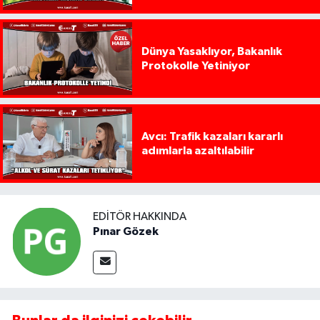
Dünya Yasaklıyor, Bakanlık
Protokolle Yetiniyor
Avcı: Trafik kazaları kararlı
adımlarla azaltılabilir
EDITÖR HAKKINDA
Pınar Gözek