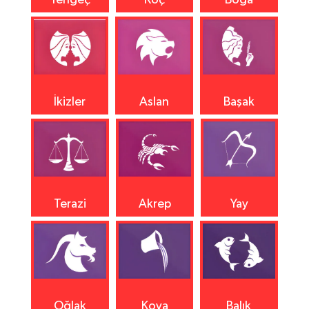
Yengeç
Koç
Boğa
İkizler
Aslan
Başak
Terazi
Akrep
Yay
Oğlak
Kova
Balık