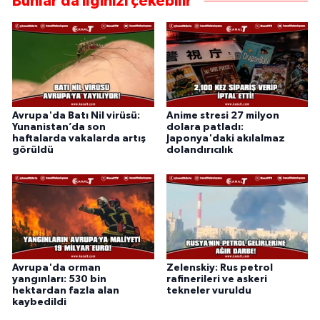
Bunlar da ilginizi çekebilir
Avrupa'da Batı Nil virüsü:
Anime stresi 27 milyon
Yunanistan’da son
dolara patladı:
haftalarda vakalarda artış
Japonya'daki akılalmaz
görüldü
dolandırıcılık
Avrupa'da orman
Zelenskiy: Rus petrol
yangınları: 530 bin
rafinerileri ve askeri
hektardan fazla alan
tekneler vuruldu
kaybedildi