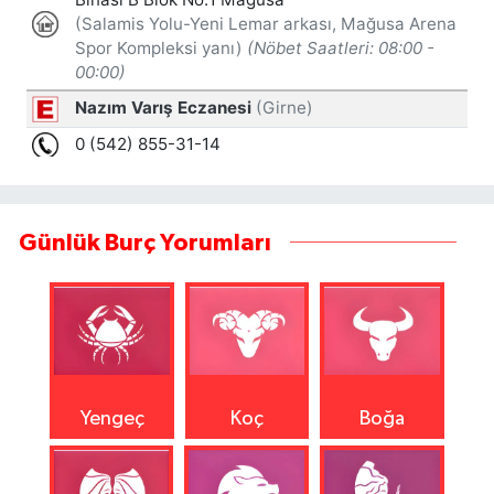
Günlük Burç Yorumları
Yengeç
Koç
Boğa