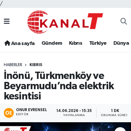
/
Gündem
Kıbrıs
Türkiye
Dünya
Ana sayfa
HABERLER
KIBRIS
İnönü, Türkmenköy ve
Beyarmudu’nda elektrik
kesintisi
ONUR EVRENSEL
14.06.2026 - 15:35
1 DK
EDITÖR
YAYINLANMA
OKUNMA SÜRESI