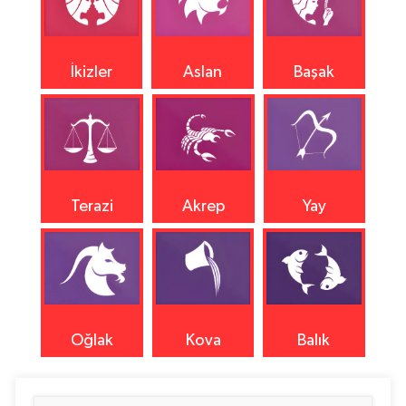
İkizler
Aslan
Başak
Terazi
Akrep
Yay
Oğlak
Kova
Balık