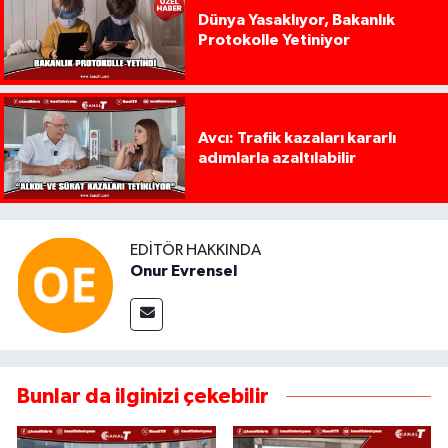
Dünya Yasaklıyor, Bakanlık
Protokolle Yetiniyor
Avcı: Trafik kazaları kararlı
adımlarla azaltılabilir
EDITÖR HAKKINDA
Onur Evrensel
Bunlar da ilginizi çekebilir