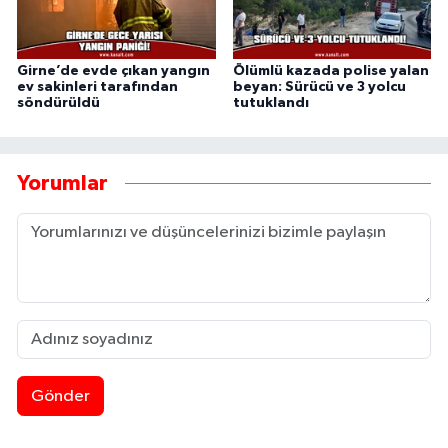
Girne’de evde çıkan yangın
Ölümlü kazada polise yalan
ev sakinleri tarafından
beyan: Sürücü ve 3 yolcu
söndürüldü
tutuklandı
Yorumlar
Gönder