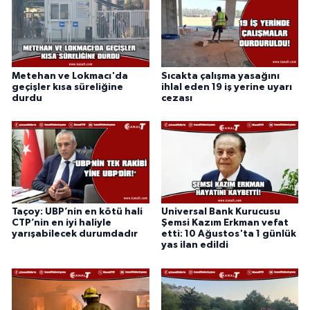
Metehan ve Lokmacı'da
Sıcakta çalışma yasağını
geçişler kısa süreliğine
ihlal eden 19 iş yerine uyarı
durdu
cezası
Taçoy: UBP’nin en kötü hali
Universal Bank Kurucusu
CTP’nin en iyi haliyle
Şemsi Kazım Erkman vefat
yarışabilecek durumdadır
etti: 10 Ağustos'ta 1 günlük
yas ilan edildi