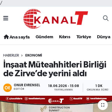
/
Gündem
Kıbrıs
Türkiye
Dünya
Ana sayfa
HABERLER
EKONOMI
İnşaat Müteahhitleri Birliği
de Zirve’de yerini aldı
ONUR EVRENSEL
18.06.2026 - 15:08
1 DK
EDITÖR
YAYINLANMA
OKUNMA SÜRESI