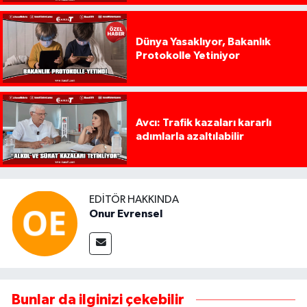
Dünya Yasaklıyor, Bakanlık
Protokolle Yetiniyor
Avcı: Trafik kazaları kararlı
adımlarla azaltılabilir
EDITÖR HAKKINDA
Onur Evrensel
Bunlar da ilginizi çekebilir