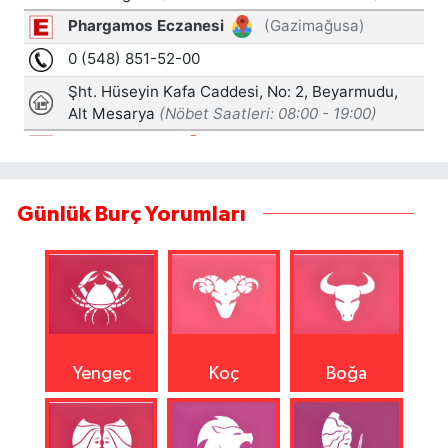
Günlük Burç Yorumları
Yengeç
Koç
Boğa