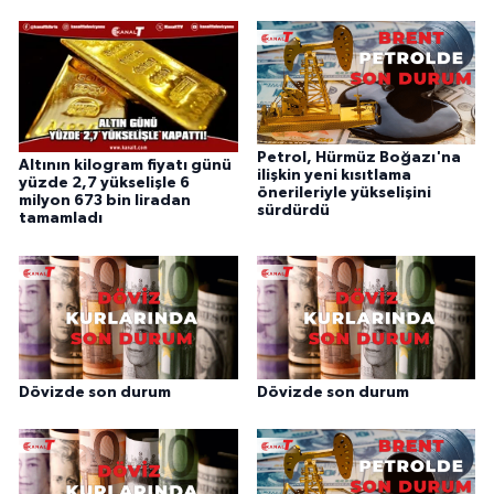
Petrol, Hürmüz Boğazı'na
Altının kilogram fiyatı günü
ilişkin yeni kısıtlama
yüzde 2,7 yükselişle 6
önerileriyle yükselişini
milyon 673 bin liradan
sürdürdü
tamamladı
Dövizde son durum
Dövizde son durum