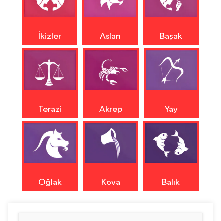
İkizler
Aslan
Başak
Terazi
Akrep
Yay
Oğlak
Kova
Balık