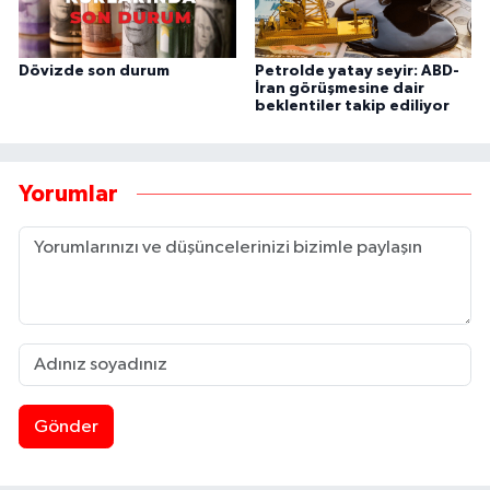
Dövizde son durum
Petrolde yatay seyir: ABD-
İran görüşmesine dair
beklentiler takip ediliyor
Yorumlar
Gönder