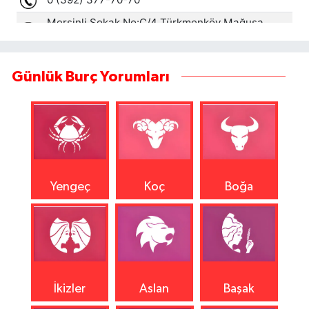
Günlük Burç Yorumları
Yengeç
Koç
Boğa
İkizler
Aslan
Başak