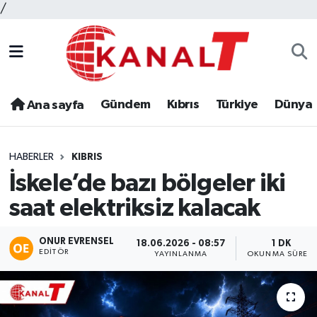
/
Gündem
Kıbrıs
Türkiye
Dünya
Ana sayfa
HABERLER
KIBRIS
İskele’de bazı bölgeler iki
saat elektriksiz kalacak
ONUR EVRENSEL
18.06.2026 - 08:57
1 DK
EDITÖR
YAYINLANMA
OKUNMA SÜRESI