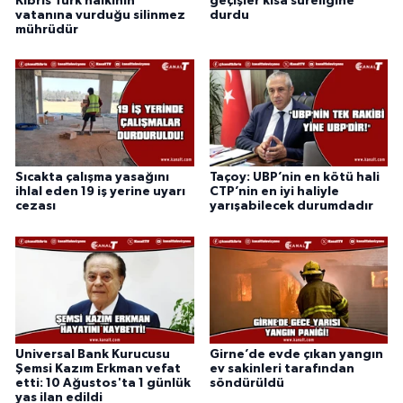
Kıbrıs Türk halkının
geçişler kısa süreliğine
vatanına vurduğu silinmez
durdu
mührüdür
Sıcakta çalışma yasağını
Taçoy: UBP’nin en kötü hali
ihlal eden 19 iş yerine uyarı
CTP’nin en iyi haliyle
cezası
yarışabilecek durumdadır
Universal Bank Kurucusu
Girne’de evde çıkan yangın
Şemsi Kazım Erkman vefat
ev sakinleri tarafından
etti: 10 Ağustos'ta 1 günlük
söndürüldü
yas ilan edildi