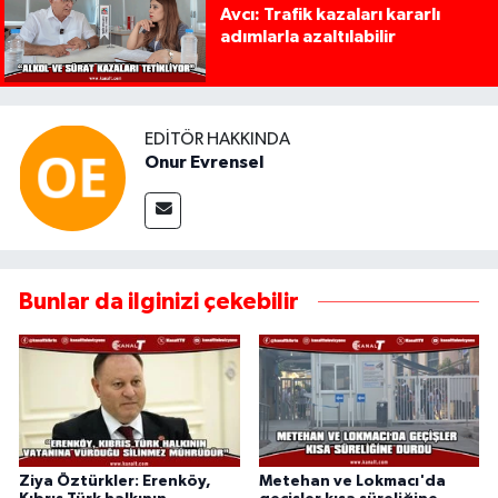
Avcı: Trafik kazaları kararlı
adımlarla azaltılabilir
EDITÖR HAKKINDA
Onur Evrensel
Bunlar da ilginizi çekebilir
Ziya Öztürkler: Erenköy,
Metehan ve Lokmacı'da