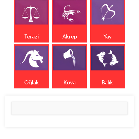
Terazi
Akrep
Yay
Oğlak
Kova
Balık