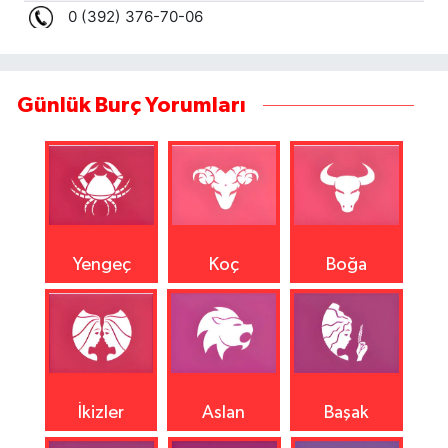
Günlük Burç Yorumları
Yengeç
Koç
Boğa
İkizler
Aslan
Başak