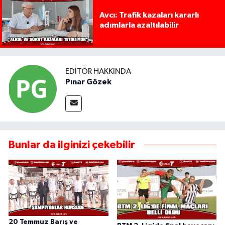
Avcı: Trafik kazaları kararlı
adımlarla azaltılabilir
EDITÖR HAKKINDA
Pınar Gözek
Bunlar da ilginizi çekebilir
20 Temmuz Barış ve