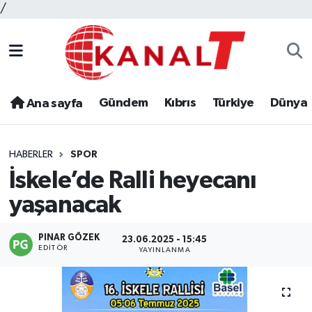
/
Gündem
Kıbrıs
Türkiye
Dünya
Ana sayfa
HABERLER
SPOR
İskele’de Ralli heyecanı
yaşanacak
PINAR GÖZEK
23.06.2025 - 15:45
EDITÖR
YAYINLANMA