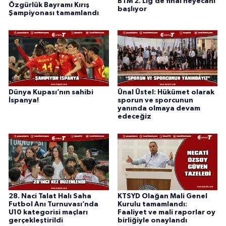
BTM 2. Lig’de final heyecanı
Özgürlük Bayramı Kırış
başlıyor
Şampiyonası tamamlandı
Dünya Kupası’nın sahibi
Ünal Üstel: Hükümet olarak
İspanya!
sporun ve sporcunun
yanında olmaya devam
edeceğiz
28. Naci Talat Halı Saha
KTSYD Olağan Mali Genel
Futbol Anı Turnuvası’nda
Kurulu tamamlandı:
U10 kategorisi maçları
Faaliyet ve mali raporlar oy
gerçekleştirildi
birliğiyle onaylandı