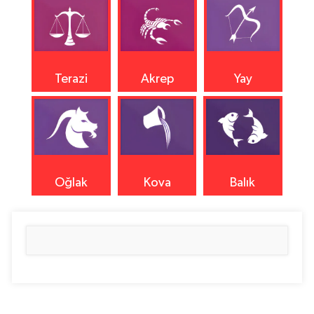
Terazi
Akrep
Yay
Oğlak
Kova
Balık